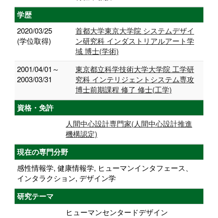
学歴
2020/03/25
首都大学東京大学院 システムデザイ
(学位取得)
ン研究科 インダストリアルアート学
域 博士(学術)
2001/04/01～
東京都立科学技術大学大学院 工学研
2003/03/31
究科 インテリジェントシステム専攻
博士前期課程 修了 修士(工学)
資格・免許
人間中心設計専門家(人間中心設計推進
機構認定)
現在の専門分野
感性情報学, 健康情報学, ヒューマンインタフェース、
インタラクション, デザイン学
研究テーマ
ヒューマンセンタードデザイン