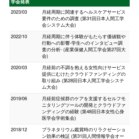
学会発表
2023/03
月経周期に関連するヘルスケアサービス
要件のための調査 (第31回日本人間工学
会システム大会)
2022/10
月経周期に伴う体験がもたらす価値観や
行動への影響-学生へのインタビュー調
査の分析- (産業保健人間工学会第27回大
会)
2020/03
月経前の不調を抱える女性向けサービス
提供にむけたクラウドファンディングの
取り組み (第28回日本人間工学会システ
ム大会)
2019/06
月経前症候群のケアを支援するセルフモ
ニタリングツールの開発とクラウドファ
ンディングの経験 (第48回日本女性心身
医学会学術集会)
2018/12
プラネタリウム鑑賞時のリラクゼーショ
ン効果の検証 (第31回人間情報学会オー