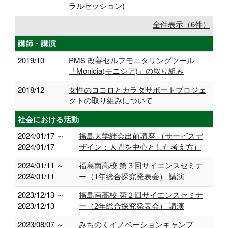
ラルセッション)
全件表示（6件）
講師・講演
2019/10
PMS 改善セルフモニタリングツール
「Monicia(モニシア)」の取り組み
2018/12
女性のココロとカラダサポートプロジェ
クトの取り組みについて
社会における活動
2024/01/17 ～
福島大学絆会出前講座 （サービスデ
2024/01/17
ザイン：人間を中心とした考え方）
2024/01/11 ～
福島南高校 第３回サイエンスセミナ
2024/01/11
ー（1年総合探究発表会） 講演
2023/12/13 ～
福島南高校 第２回サイエンスセミナ
2023/12/13
ー（2年総合探究発表会） 講演
2023/08/07 ～
みちのくイノベーションキャンプ