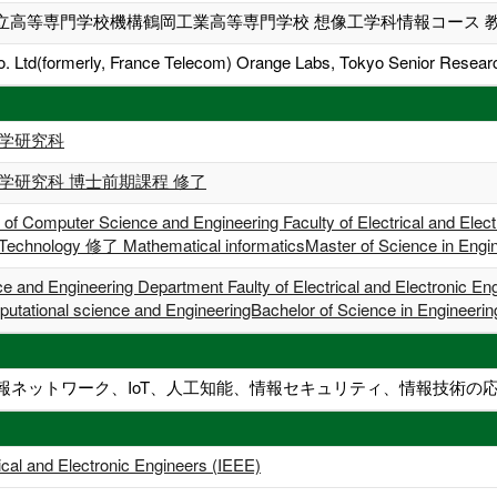
立高等専門学校機構鶴岡工業高等専門学校 想像工学科情報コース 
. Ltd(formerly, France Telecom) Orange Labs, Tokyo Senior Resea
科学研究科
学研究科 博士前期課程 修了
 Computer Science and Engineering Faculty of Electrical and Electr
 Technology 修了 Mathematical informaticsMaster of Science in Engi
 and Engineering Department Faulty of Electrical and Electronic Eng
tational science and EngineeringBachelor of Science in Engineeri
情報ネットワーク、IoT、人工知能、情報セキュリティ、情報技術の応
trical and Electronic Engineers (IEEE)