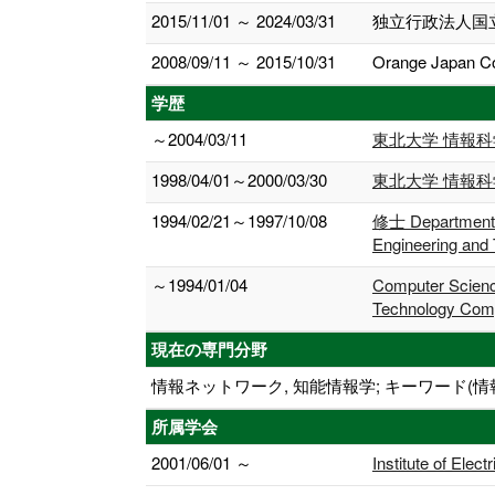
2015/11/01 ～ 2024/03/31
独立行政法人国
2008/09/11 ～ 2015/10/31
Orange Japan Co
学歴
～2004/03/11
東北大学 情報
1998/04/01～2000/03/30
東北大学 情報科
1994/02/21～1997/10/08
修士 Department of
Engineering and
～1994/01/04
Computer Science
Technology Compu
現在の専門分野
情報ネットワーク, 知能情報学; キーワード(
所属学会
2001/06/01 ～
Institute of Elec