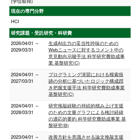
(学位取得)
現在の専門分野
HCI
研究課題・受託研究・科研費
2026/04/01 ～
生成AI出力の妥当性吟味のための
2029/03/31
Webニュースに対するコメント中の
意見動向示唆手法 科学研究費助成事
業 基盤研究(C)
2024/04/01 ～
プログラミング演習における模索痕
2027/03/31
跡の分析に基づいたロジック構成躓
き把握支援手法 科学研究費助成事業
基盤研究(C)
2024/04/01 ～
研究推敲経験の持続的積み上げ支援
2028/03/31
のための文脈グラフによる検討経緯
の適応的要約 科学研究費助成事業 基
盤研究(B)
2023/04/01 ～
改善方針を意識させる論文推敲支援