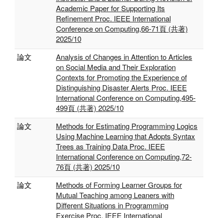
Academic Paper for Supporting Its
Refinement Proc. IEEE International
Conference on Computing,66-71頁 (共著)
2025/10
論文
Analysis of Changes in Attention to Articles
on Social Media and Their Exploration
Contexts for Promoting the Experience of
Distinguishing Disaster Alerts Proc. IEEE
International Conference on Computing,495-
499頁 (共著) 2025/10
論文
Methods for Estimating Programming Logics
Using Machine Learning that Adopts Syntax
Trees as Training Data Proc. IEEE
International Conference on Computing,72-
76頁 (共著) 2025/10
論文
Methods of Forming Learner Groups for
Mutual Teaching among Leaners with
Different Situations in Programming
Exercise Proc. IEEE International