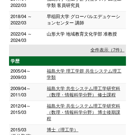
2022/03
学類 客員研究員
2018/04 ～
早稲田大学 グローバルエデュケーシ
2022/03
ョンセンター 講師
2022/04 ～
山形大学 地域教育文化学部 准教授
2024/03
全件表示（7件）
学歴
2005/04～
福島大学 理工学群 共生システム理工
2009/03
学類
2009/04～
福島大学 共生システム理工学研究科
2011/03
（数理・情報科学分野） 修士課程
2012/04～
福島大学 共生システム理工学研究科
2015/03
（数理・情報科学分野） 博士後期課
程
2015/03
博士（理工学）