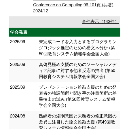
Conference on Computing,96-101頁 (共著)
2024/12
全件表示（143件）
学会発表
2025/09
未完成コードを入力とするプログラミン
グロジック推定のための構文木分析 (第
50回教育システム情報学会全国大会)
2025/09
真偽見極め支援のためのソーシャルメデ
ィア記事に対する他者反応の抽出 (第50
回教育システム情報学会全国大会)
2025/09
プレゼンテーション推敲支援のための発
表者の強調箇所と聞き手の注目箇所の差
異抽出の試み (第50回教育システム情報
学会全国大会)
2024/08
熟練者の添削意図と未熟者の修正意図の
差異に注目した論文推敲支援 (第49回教
育システム情報学会全国大会)