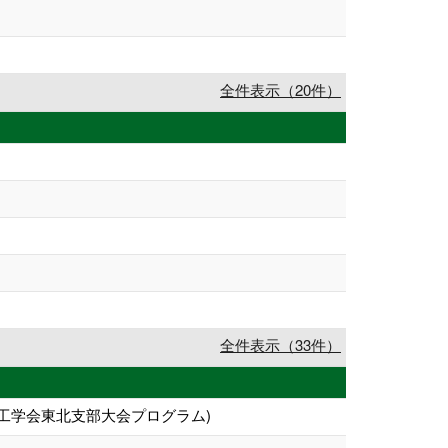
全件表示（20件）
全件表示（33件）
工学会東北支部大会プログラム)