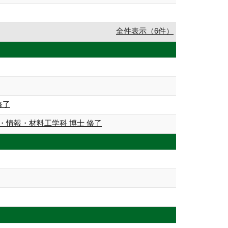
全件表示（6件）
修了
・情報・材料工学科 博士 修了