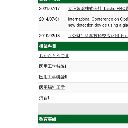
2021/07/17
大正製薬株式会社 Taisho 
2014/07/31
International Conference on Opt
new detection device using a gla
2010/02/18
（公財）科学技術交流財団 わか
授業科目
ちからとうごき
医用工学特論Ⅰ
医用工学特論Ⅱ
医用福祉工学
演習Ⅰ
教育実績