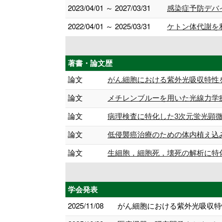
2023/04/01 ～ 2027/03/31
感染症予防デバ
2022/04/01 ～ 2025/03/31
ケトン体代謝を
著書・論文歴
論文
がん細胞における紫外光吸収特性を調
論文
メチレンブルーを用いた光線力学療法
論文
病理検査に特化した3次元蛍光顕微鏡の
論文
低侵襲癌治療のための体内植え込み型U
論文
生細胞，細胞死，壊死の解析に特化
学会発表
2025/11/08
がん細胞における紫外光吸収特