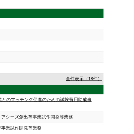
全件表示（18件）
企業とのマッチング促進のための試験費用助成事
ミアシーズ創出等事業試作開発等業務
等事業試作開発等業務