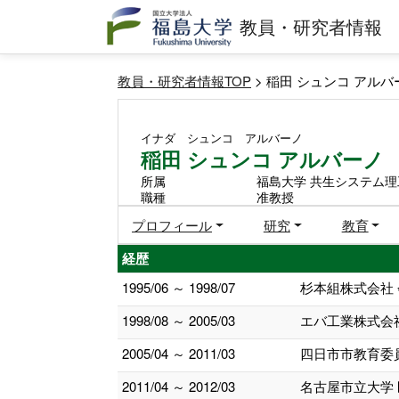
教員・研究者情報
教員・研究者情報TOP
> 稲田 シュンコ アルバ
イナダ シュンコ アルバーノ
稲田 シュンコ アルバーノ
所属
福島大学 共生システム理
職種
准教授
プロフィール
研究
教育
経歴
1995/06 ～ 1998/07
杉本組株式会社
1998/08 ～ 2005/03
エバ工業株式会
2005/04 ～ 2011/03
四日市市教育委
2011/04 ～ 2012/03
名古屋市立大学