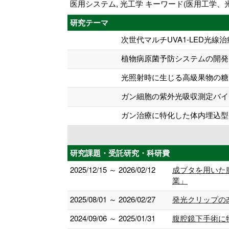
医用システム, 光工学 キーワード(医用工学
研究テーマ
次世代マルチUVA1-LED光線
植物病原菌予防システムの開発
光照射時に生じる高級果物の糖
ガン細胞の紫外光吸収測定バイ
ガン治療に特化した体内埋込型
研究課題・受託研究・科研費
2025/12/15 ～ 2026/02/12
成ブタを用いた
業」
2025/08/01 ～ 2026/02/27
発光クリップの
2024/09/06 ～ 2025/01/31
腹腔鏡下手術に