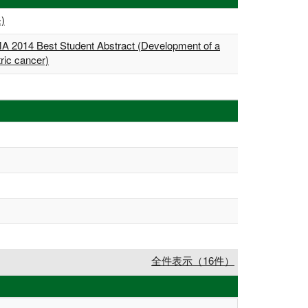
)
PMA 2014 Best Student Abstract (Development of a
tric cancer)
全件表示（16件）