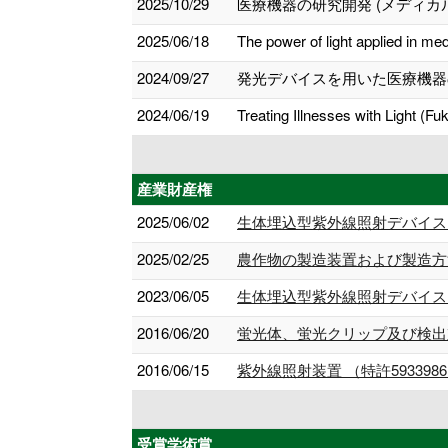
2025/10/29
医療機器の研究開発 (メディカル
2025/06/18
The power of light applied 
2024/09/27
発光デバイスを用いた医療機器の
2024/06/19
Treating Illnesses with Light (
産業財産権
2025/06/02
生体埋込型紫外線照射デバイスお
2025/02/25
農作物の製造装置および製造方法 
2023/06/05
生体埋込型紫外線照射デバイスおよ
2016/06/20
蛍光体、蛍光クリップ及び検出対象
2016/06/15
紫外線照射装置 （特許593398
受賞学術賞