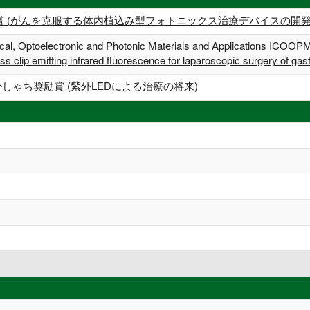
FRC賞 (がんを克服する体内植込み型フォトニックス治療デバイスの開発
ical, Optoelectronic and Photonic Materials and Applications ICOO
ss clip emitting infrared fluorescence for laparoscopic surgery of gas
しゃち奨励賞 (紫外LEDによる治療の将来)