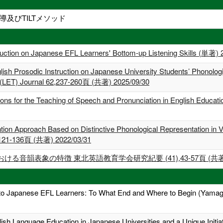
及びTILTメソッド
truction on Japanese EFL Learners' Bottom-up Listening Skills (単著) 
glish Prosodic Instruction on Japanese University Students’ Phonolo
 (LET) Journal 62,237-260頁 (共著) 2025/09/30
ions for the Teaching of Speech and Pronunciation in English Educ
tion Approach Based on Distinctive Phonological Representation in 
,121-136頁 (共著) 2022/03/31
韻表象の特徴 東北英語教育学会研究紀要 (41),43-57頁 (共著) 20
 to Japanese EFL Learners: To What End and Where to Begin (Yamag
glish Language Education in Japanese Universities and a Unique