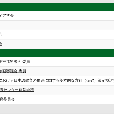
ィア学会
会
会
策推進懇談会 委員
参画審議会 委員
における日本語教育の推進に関する基本的な方針（仮称）策定検討
交流センター運営会議
教育委員会