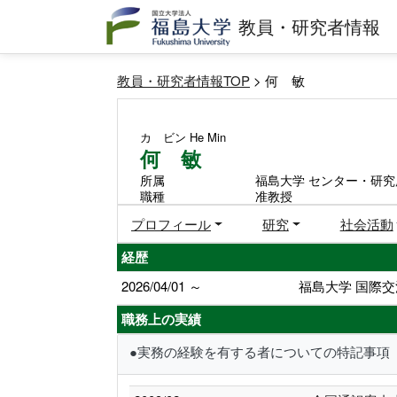
教員・研究者情報
教員・研究者情報TOP
> 何 敏
カ ビン
He Min
何 敏
所属
福島大学 センター・研究
職種
准教授
プロフィール
研究
社会活動
経歴
2026/04/01 ～
福島大学 国際交
職務上の実績
●実務の経験を有する者についての特記事項