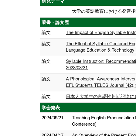
研究テーマ
大学の英語教育における発音指導
著書・論文歴
論文
The Impact of English Syllable Ins
論文
The Effect of Syllable-Centered En
Language Education & Technology
論文
Syllable Instruction: Recommendat
2023/03/31
論文
A Phonological-Awareness Interven
EFL Students TELES Journal (42)
論文
日本人大学生の言語性短期記憶における音
学会発表
2024/09/21
Teaching English Pronunciation
Conference)
2024/04/17
An Overview of the Present En