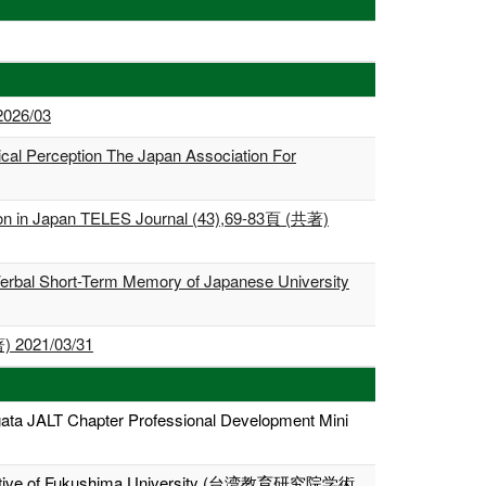
2026/03
gical Perception The Japan Association For
ation in Japan TELES Journal (43),69-83頁 (共著)
Verbal Short-Term Memory of Japanese University
21/03/31
ata JALT Chapter Professional Development Mini
 Initiative of Fukushima University (台湾教育研究院学術