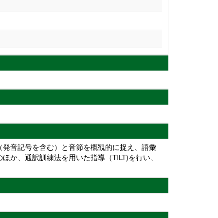
（発音記号を含む）と音節を概観的に捉え、語彙
か、通訳訓練法を用いた指導（TILT)を行い、