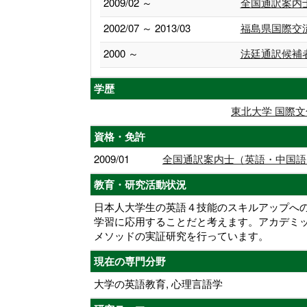
2009/02 ～
全国通訳案内
2002/07 ～ 2013/03
福島県国際交
2000 ～
法廷通訳候補
学歴
東北大学 国際文
資格・免許
2009/01
全国通訳案内士（英語・中国語
教育・研究活動状況
日本人大学生の英語４技能のスキルアップへ
学習に応用することだと考えます。アカデミッ
メソッドの実証研究を行っています。
現在の専門分野
大学の英語教育, 心理言語学