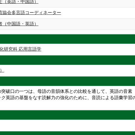
士（英語・中国語）
流協会多言語コーディネーター
者（中国語・英語）
化研究科 応用言語学
）
の突破口の一つは、母語の音韻体系との比較を通して、英語の音素
ク英語の基盤をなす読解力の強化のために、音読による語彙学習のほ