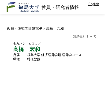
English
教員・研究者情報
教員・研究者情報TOP
> 高橋 宏和
（最終更新日 : null）
タカハシ ヒロカズ
高橋 宏和
所属
福島大学 経済経営学類 経営学コース
職種
特任教授