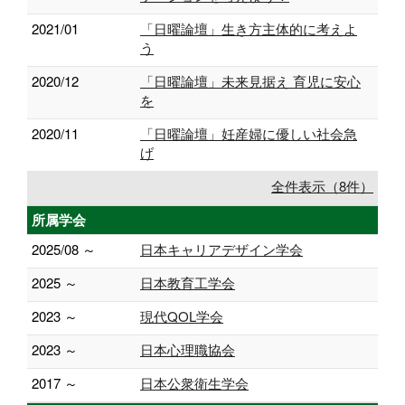
2021/01
「日曜論壇」生き方主体的に考えよ
う
2020/12
「日曜論壇」未来見据え 育児に安心
を
2020/11
「日曜論壇」妊産婦に優しい社会急
げ
全件表示（8件）
所属学会
2025/08 ～
日本キャリアデザイン学会
2025 ～
日本教育工学会
2023 ～
現代QOL学会
2023 ～
日本心理職協会
2017 ～
日本公衆衛生学会