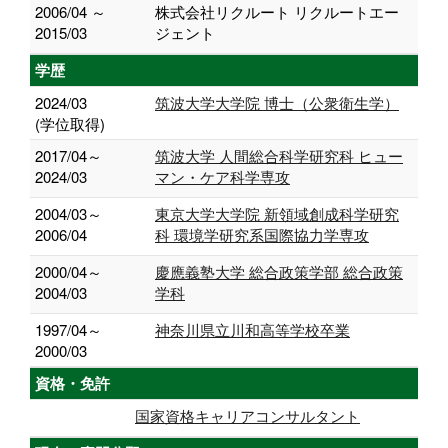
2006/04 ～
株式会社リクルート リクルートエー
2015/03
ジェント
学歴
2024/03
筑波大学大学院 博士（公衆衛生学）
(学位取得)
2017/04～
筑波大学 人間総合科学研究科 ヒュー
2024/03
マン・ケア科学専攻
2004/03～
東京大学大学院 新領域創成科学研究
2006/04
科 環境学研究系国際協力学専攻
2000/04～
慶應義塾大学 総合政策学部 総合政策
2004/03
学科
1997/04～
神奈川県立川和高等学校卒業
2000/03
資格・免許
国家資格キャリアコンサルタント