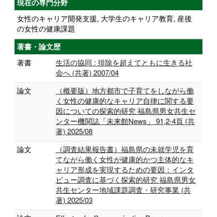
現在の専門分野
女性のキャリア開発支援, 大学生のキャリア教育, 産後
の女性の健康課題
著書・論文歴
著書
生活の協同 : 排除を超えてともに生きる社
会へ (共著) 2007/04
論文
（概要版）地方都市で子育てをしながら働
く女性の健康的なキャリア自律に関する要
因についての探索的研究 福島県男女共生セ
ンター機関誌「未来館News」 91,2-4頁 (共
著) 2025/08
論文
（調査結果報告書）福島県の未就学児を育
てながら働く女性が健康的かつ主体的なキ
ャリア形成を実現するための要因：インタ
ビュー調査に基づく探索的研究 福島県男⼥
共⽣センター地域課題調査・研究事業 (共
著) 2025/03