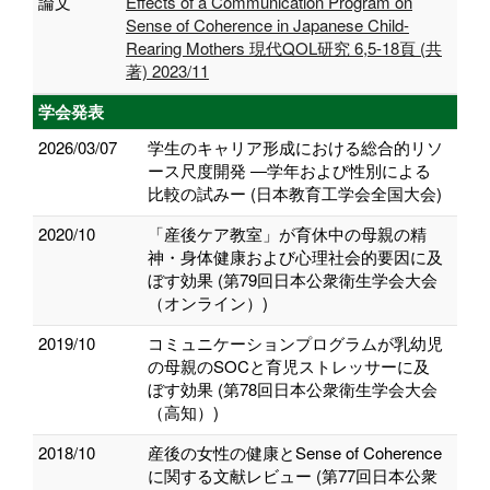
論文
Effects of a Communication Program on
Sense of Coherence in Japanese Child-
Rearing Mothers 現代QOL研究 6,5-18頁 (共
著) 2023/11
学会発表
2026/03/07
学生のキャリア形成における総合的リソ
ース尺度開発 ―学年および性別による
比較の試みー (日本教育工学会全国大会)
2020/10
「産後ケア教室」が育休中の母親の精
神・身体健康および心理社会的要因に及
ぼす効果 (第79回日本公衆衛生学会大会
（オンライン）)
2019/10
コミュニケーションプログラムが乳幼児
の母親のSOCと育児ストレッサーに及
ぼす効果 (第78回日本公衆衛生学会大会
（高知）)
2018/10
産後の女性の健康とSense of Coherence
に関する文献レビュー (第77回日本公衆