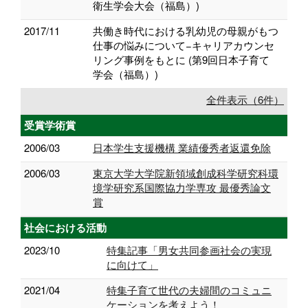
衛生学会大会（福島）)
2017/11
共働き時代における乳幼児の母親がもつ
仕事の悩みについて−キャリアカウンセ
リング事例をもとに (第9回日本子育て
学会（福島）)
全件表示（6件）
受賞学術賞
2006/03
日本学生支援機構 業績優秀者返還免除
2006/03
東京大学大学院新領域創成科学研究科環
境学研究系国際協力学専攻 最優秀論文
賞
社会における活動
2023/10
特集記事「男女共同参画社会の実現
に向けて」
2021/04
特集子育て世代の夫婦間のコミュニ
ケーションを考えよう！