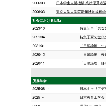
2006/03
日本学生支援機構 業績優秀者
2006/03
東京大学大学院新領域創成科学
社会における活動
2023/10
特集記事「男女
2021/04
特集子育て世代
2021/01
「日曜論壇」生
2020/12
「日曜論壇」未
2020/11
「日曜論壇」妊
所属学会
2025/08 ～
日本キャリアデ
2025 ～
日本教育工学会
2023 ～
現代QOL学会