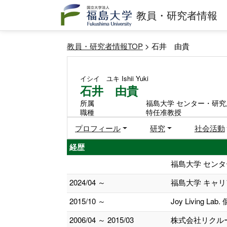
教員・研究者情報
教員・研究者情報TOP
> 石井 由貴
イシイ ユキ
Ishii Yuki
石井 由貴
所属
福島大学 センター・研究
職種
特任准教授
プロフィール
研究
社会活動
経歴
福島大学 セン
2024/04 ～
福島大学 キャ
2015/10 ～
Joy Living La
2006/04 ～ 2015/03
株式会社リクル