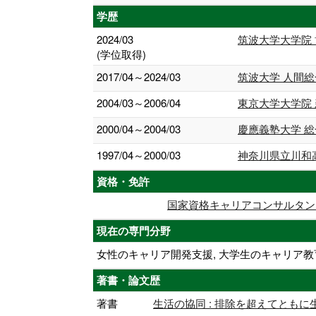
学歴
2024/03
筑波大学大学院
(学位取得)
2017/04～2024/03
筑波大学 人間
2004/03～2006/04
東京大学大学院
2000/04～2004/03
慶應義塾大学 
1997/04～2000/03
神奈川県立川和
資格・免許
国家資格キャリアコンサルタン
現在の専門分野
女性のキャリア開発支援, 大学生のキャリア教
著書・論文歴
著書
生活の協同 : 排除を超えてともに生きる