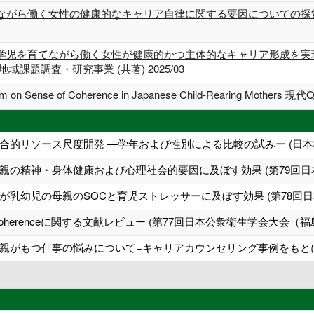
ながら働く女性の健康的なキャリア自律に関する要因についての探
学児を育てながら働く女性が健康的かつ主体的なキャリア形成を実
課題調査・研究事業 (共著) 2025/03
gram on Sense of Coherence in Japanese Child-Rearing Mothers
合的リソース尺度開発 ―学年および性別による比較の試みー (日本
親の精神・身体健康および心理社会的要因に及ぼす効果 (第79回日
乳幼児の母親のSOCと育児ストレッサーに及ぼす効果 (第78回
 Coherenceに関する文献レビュー (第77回日本公衆衛生学会大会（福
親がもつ仕事の悩みについて−キャリアカウンセリング事例をもとに 