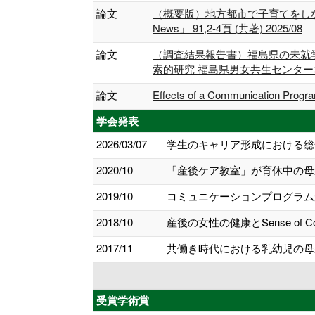
論文
（概要版）地方都市で子育てをし
News」 91,2-4頁 (共著) 2025/08
論文
（調査結果報告書）福島県の未就
索的研究 福島県男⼥共⽣センター地域
論文
Effects of a Communication Pro
学会発表
2026/03/07
学生のキャリア形成における総
2020/10
「産後ケア教室」が育休中の母
2019/10
コミュニケーションプログラムが
2018/10
産後の女性の健康とSense of
2017/11
共働き時代における乳幼児の母
受賞学術賞