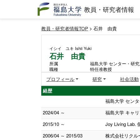
教員・研究者情報
教員・研究者情報TOP
> 石井 由貴
イシイ ユキ
Ishii Yuki
石井 由貴
所属
福島大学 センター・研究
職種
特任准教授
プロフィール
研究
社会活動
経歴
福島大学 セン
2024/04 ～
福島大学 キャ
2015/10 ～
Joy Living La
2006/04 ～ 2015/03
株式会社リクル