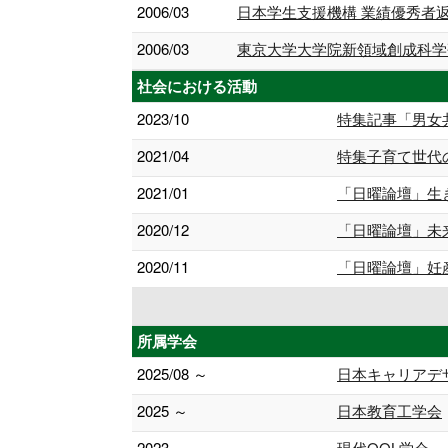
2006/03
日本学生支援機構 業績優秀者
2006/03
東京大学大学院新領域創成科学
社会における活動
2023/10
特集記事「男女
2021/04
特集子育て世代
2021/01
「日曜論壇」生
2020/12
「日曜論壇」未
2020/11
「日曜論壇」妊
所属学会
2025/08 ～
日本キャリアデ
2025 ～
日本教育工学会
2023 ～
現代QOL学会