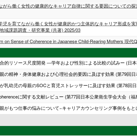
ながら働く女性の健康的なキャリア自律に関する要因についての探
学児を育てながら働く女性が健康的かつ主体的なキャリア形成を実
課題調査・研究事業 (共著) 2025/03
gram on Sense of Coherence in Japanese Child-Rearing Mothers
合的リソース尺度開発 ―学年および性別による比較の試みー (日本
親の精神・身体健康および心理社会的要因に及ぼす効果 (第79回日
乳幼児の母親のSOCと育児ストレッサーに及ぼす効果 (第78回
 Coherenceに関する文献レビュー (第77回日本公衆衛生学会大会（福
親がもつ仕事の悩みについて−キャリアカウンセリング事例をもとに 