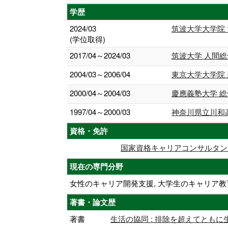
学歴
2024/03
筑波大学大学院
(学位取得)
2017/04～2024/03
筑波大学 人間
2004/03～2006/04
東京大学大学院
2000/04～2004/03
慶應義塾大学 
1997/04～2000/03
神奈川県立川和
資格・免許
国家資格キャリアコンサルタン
現在の専門分野
女性のキャリア開発支援, 大学生のキャリア教
著書・論文歴
著書
生活の協同 : 排除を超えてともに生きる