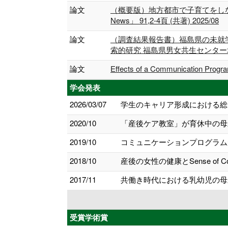
論文
（概要版）地方都市で子育てをし
News」 91,2-4頁 (共著) 2025/08
論文
（調査結果報告書）福島県の未就
索的研究 福島県男⼥共⽣センター地域
論文
Effects of a Communication Pro
学会発表
2026/03/07
学生のキャリア形成における総
2020/10
「産後ケア教室」が育休中の母
2019/10
コミュニケーションプログラムが
2018/10
産後の女性の健康とSense of
2017/11
共働き時代における乳幼児の母
受賞学術賞