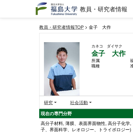
教員・研究者情報
教員・研究者情報TOP
> 金子 大作
カネコ ダイサク
金子 大作
所属
職種
研究
社会活動
現在の専門分野
高分子材料, 薄膜、表面界面物性, 高分子化学
子、界面科学、レオロジー、トライボロジー)