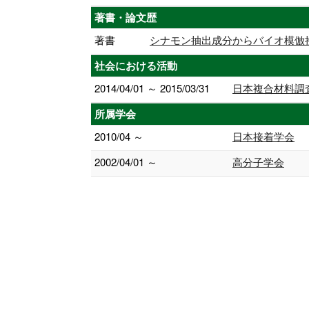
著書・論文歴
著書
シナモン抽出成分からバイオ模倣接着剤の創出 B
社会における活動
2014/04/01 ～ 2015/03/31
日本複合材料調
所属学会
2010/04 ～
日本接着学会
2002/04/01 ～
高分子学会