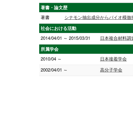
著書・論文歴
著書
シナモン抽出成分からバイオ模倣接着剤の創出 B
社会における活動
2014/04/01 ～ 2015/03/31
日本複合材料調
所属学会
2010/04 ～
日本接着学会
2002/04/01 ～
高分子学会