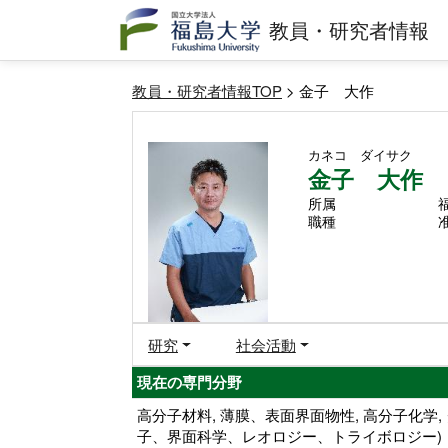
教員・研究者情報
教員・研究者情報TOP
> 金子 大作
カネコ ダイサク
金子 大作
所属
職種
研究
社会活動
現在の専門分野
高分子材料, 薄膜、表面界面物性, 高分子化学
子、界面科学、レオロジー、トライボロジー)