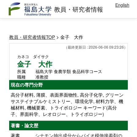
English
教員・研究者情報
教員・研究者情報TOP
> 金子 大作
（最終更新日 : 2026-06-06 09:23:26）
カネコ ダイサク
金子 大作
所属
福島大学 食農学類 食品科学コース
職種
准教授
現在の専門分野
高分子材料, 薄膜、表面界面物性, 高分子化学, グリーン
サステイナブルケミストリー、環境化学, 材料力学、機
械材料, 機械要素、トライボロジー キーワード(高分
子、界面科学、レオロジー、トライボロジー)
著書・論文歴
著書
シナモン抽出成分からバイオ模倣接着剤の