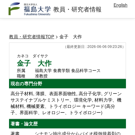
English
教員・研究者情報
教員・研究者情報TOP
> 金子 大作
（最終更新日 : 2026-06-06 09:23:26）
カネコ ダイサク
金子 大作
所属
福島大学 食農学類 食品科学コース
職種
准教授
現在の専門分野
高分子材料, 薄膜、表面界面物性, 高分子化学, グリーン
サステイナブルケミストリー、環境化学, 材料力学、機
械材料, 機械要素、トライボロジー キーワード(高分
子、界面科学、レオロジー、トライボロジー)
著書・論文歴
著書
シナモン抽出成分からバイオ模倣接着剤の