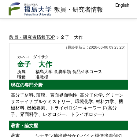
English
教員・研究者情報
教員・研究者情報TOP
> 金子 大作
（最終更新日 : 2026-06-06 09:23:26）
カネコ ダイサク
金子 大作
所属
福島大学 食農学類 食品科学コース
職種
准教授
現在の専門分野
高分子材料, 薄膜、表面界面物性, 高分子化学, グリーン
サステイナブルケミストリー、環境化学, 材料力学、機
械材料, 機械要素、トライボロジー キーワード(高分
子、界面科学、レオロジー、トライボロジー)
著書・論文歴
著書
シナモン抽出成分からバイオ模倣接着剤の