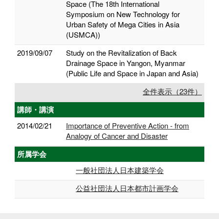
Space (The 18th International
Symposium on New Technology for
Urban Safety of Mega Cities in Asia
(USMCA))
2019/09/07
Study on the Revitalization of Back
Drainage Space in Yangon, Myanmar
(Public Life and Space in Japan and Asia)
全件表示（23件）
講師・講演
2014/02/21
Importance of Preventive Action - from
Analogy of Cancer and Disaster
所属学会
一般社団法人日本建築学会
公益社団法人日本都市計画学会