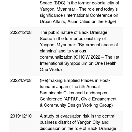
Space (BDS) in the former colonial city of
Yangon, Myanmar - The role and today’s
significance (International Conference on
Urban Affairs, Asian Cities on the Edge)
2022/12/08
The public nature of Back Drainage
Space in the former colonial city of
Yangon, Myanmar: "By-product space of
planning” and its various
communalization (OHOW 2022 – The 1st
International Symposium on One Health,
One World)
2022/09/08
(Re)making Emptied Places in Post-
tsunami Japan (The 5th Annual
Sustainable Cities and Landscapes
Conference (APRU), Civic Engagement
& Community Design Working Group)
2019/12/10
A study of evacuation risk in the central
business district of Yangon City and
discussion on the role of Back Drainage