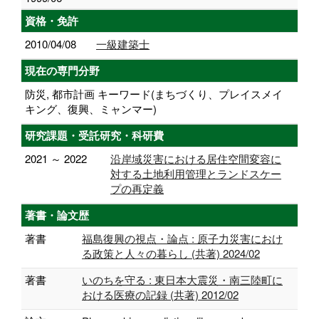
資格・免許
2010/04/08
一級建築士
現在の専門分野
防災, 都市計画 キーワード(まちづくり、プレイスメイ
キング、復興、ミャンマー)
研究課題・受託研究・科研費
2021 ～ 2022
沿岸域災害における居住空間変容に
対する土地利用管理とランドスケー
プの再定義
著書・論文歴
著書
福島復興の視点・論点 : 原子力災害におけ
る政策と人々の暮らし (共著) 2024/02
著書
いのちを守る : 東日本大震災・南三陸町に
おける医療の記録 (共著) 2012/02