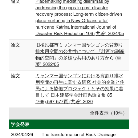
論文
Placemaking mediating dilemmas by
addressing the gaps in post-disaster
recovery process: Long-term citizen-driven
place-nurturing in New Orleans after
hurricane Katrina International Journal of
Disaster Risk Reduction 106 (共著) 2024/05
論文
旧植民都市ミャンマー国ヤンゴンの背割り
排水用空間の公共性について 「計画の副産
物的空間」の多様な共用のあり方から (単
著) 2022/05
論文
ミャンマー国ヤンゴンにおける背割り排水
用空間の再生に関する研究 社会的企業と住
民による協働プロジェクトとその効果に着
目して 日本建築学会計画系論文集 85
(769),567-577頁 (共著) 2020
全件表示（10件）
学会発表
2024/04/26
The transformation of Back Drainage