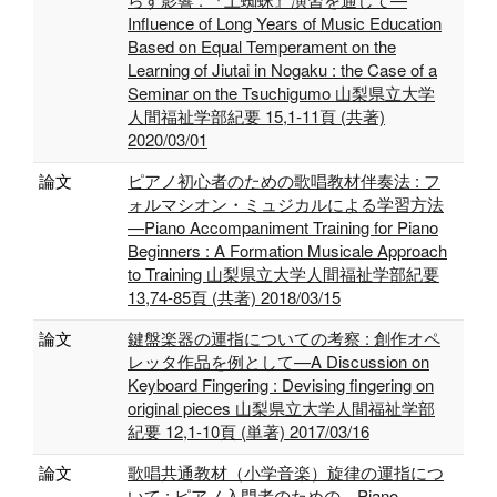
Influence of Long Years of Music Education
Based on Equal Temperament on the
Learning of Jiutai in Nogaku : the Case of a
Seminar on the Tsuchigumo 山梨県立大学
人間福祉学部紀要 15,1-11頁 (共著)
2020/03/01
論文
ピアノ初心者のための歌唱教材伴奏法 : フ
ォルマシオン・ミュジカルによる学習方法
—Piano Accompaniment Training for Piano
Beginners : A Formation Musicale Approach
to Training 山梨県立大学人間福祉学部紀要
13,74-85頁 (共著) 2018/03/15
論文
鍵盤楽器の運指についての考察 : 創作オペ
レッタ作品を例として—A Discussion on
Keyboard Fingering : Devising fingering on
original pieces 山梨県立大学人間福祉学部
紀要 12,1-10頁 (単著) 2017/03/16
論文
歌唱共通教材（小学音楽）旋律の運指につ
いて : ピアノ入門者のための—Piano