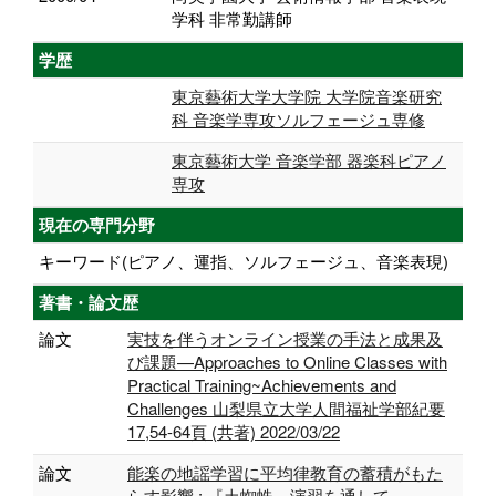
学科 非常勤講師
学歴
東京藝術大学大学院 大学院音楽研究
科 音楽学専攻ソルフェージュ専修
東京藝術大学 音楽学部 器楽科ピアノ
専攻
現在の専門分野
キーワード(ピアノ、運指、ソルフェージュ、音楽表現)
著書・論文歴
論文
実技を伴うオンライン授業の手法と成果及
び課題—Approaches to Online Classes with
Practical Training~Achievements and
Challenges 山梨県立大学人間福祉学部紀要
17,54-64頁 (共著) 2022/03/22
論文
能楽の地謡学習に平均律教育の蓄積がもた
らす影響 : 『土蜘蛛』演習を通して—