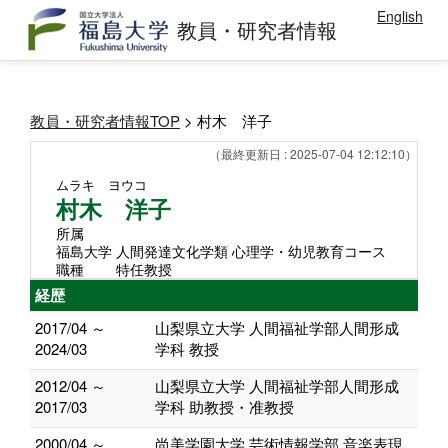
English
教員・研究者情報
教員・研究者情報TOP
> 村木 洋子
（最終更新日 : 2025-07-04 12:12:10）
ムラキ ヨウコ
村木 洋子
所属
福島大学 人間発達文化学類 心理学・幼児教育コース
職種
特任教授
経歴
2017/04 ～
山梨県立大学 人間福祉学部人間形成
2024/03
学科 教授
2012/04 ～
山梨県立大学 人間福祉学部人間形成
2017/03
学科 助教授・准教授
2000/04 ～
尚美学園大学 芸術情報学部 音楽表現