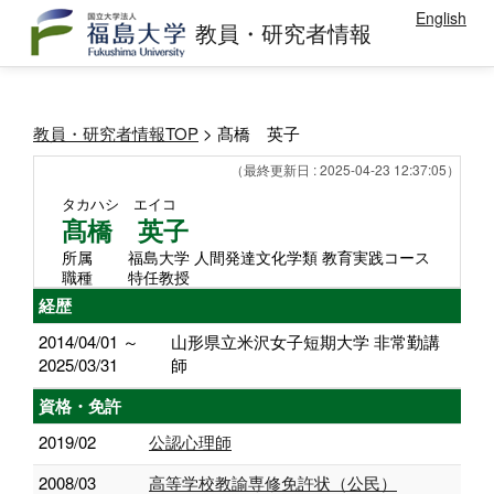
English
教員・研究者情報
教員・研究者情報TOP
> 髙橋 英子
（最終更新日 : 2025-04-23 12:37:05）
タカハシ エイコ
髙橋 英子
所属
福島大学 人間発達文化学類 教育実践コース
職種
特任教授
経歴
2014/04/01 ～
山形県立米沢女子短期大学 非常勤講
2025/03/31
師
資格・免許
2019/02
公認心理師
2008/03
高等学校教諭専修免許状（公民）