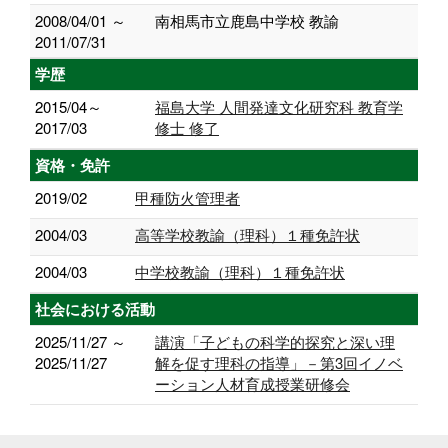
2008/04/01 ～
南相馬市立鹿島中学校 教諭
2011/07/31
学歴
2015/04～
福島大学 人間発達文化研究科 教育学
2017/03
修士 修了
資格・免許
2019/02
甲種防火管理者
2004/03
高等学校教諭（理科）１種免許状
2004/03
中学校教諭（理科）１種免許状
社会における活動
2025/11/27 ～
講演「子どもの科学的探究と深い理
2025/11/27
解を促す理科の指導」－第3回イノベ
ーション人材育成授業研修会