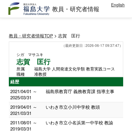
English
教員・研究者情報
教員・研究者情報TOP
> 志賀 匡行
（最終更新日 : 2026-06-17 09:37:47）
シガ マサユキ
志賀 匡行
所属
福島大学 人間発達文化学類 教育実践コース
職種
准教授
経歴
2021/04/01 ～
福島県教育庁 義務教育課 指導主事
2025/03/31
2019/04/01 ～
いわき市立小川中学校 教頭
2021/03/31
2011/08/01 ～
いわき市立小名浜第一中学校 教諭
2019/03/31