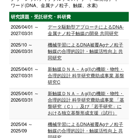
ワード(DNA、金属ナノ粒子、触媒、水素)
研究課題・受託研究・科研費
2026/04/01 ～
データ駆動型アプローチによるDNA-
2027/03/31
金属ナノ粒子触媒の開発 共同研究
2025/10 ～
機械学習によるDNA被覆Agナノ粒子
2026/03/31
触媒の合理的設計・触媒活性向上 共
同研究
2025/04/01 ～
新触媒ＤＮＡ－Ａg(I)の機能・物性・
2027/03/31
合理的設計 科学研究費助成事業 基盤
研究C
2025/04/01 ～
新触媒ＤＮＡ－Ａg(I)の機能・物性・
2026/03/31
合理的設計 科学研究費助成事業 「基
盤研究（Ｃ）」及び「若手研究」に
おける独立基盤形成支援（試行）
2025/04 ～
機械学習によるDNA被覆Agナノ粒子
2025/09
触媒の合理的設計・触媒活性向上 共
同研究