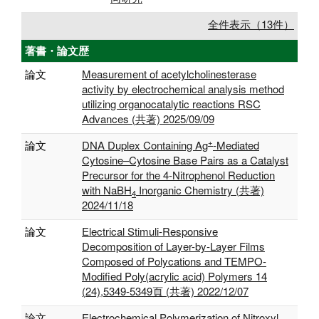
全件表示（13件）
著書・論文歴
論文
Measurement of acetylcholinesterase
activity by electrochemical analysis method
utilizing organocatalytic reactions RSC
Advances (共著) 2025/09/09
+
論文
DNA Duplex Containing Ag
-Mediated
Cytosine–Cytosine Base Pairs as a Catalyst
Precursor for the 4-Nitrophenol Reduction
with NaBH
Inorganic Chemistry (共著)
4
2024/11/18
論文
Electrical Stimuli-Responsive
Decomposition of Layer-by-Layer Films
Composed of Polycations and TEMPO-
Modified Poly(acrylic acid) Polymers 14
(24),5349-5349頁 (共著) 2022/12/07
論文
Electrochemical Polymerization of Nitroxyl