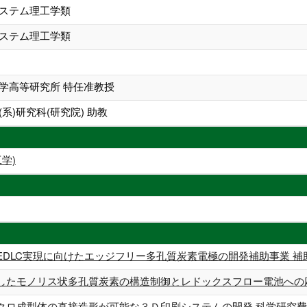
システム理工学類
システム理工学類
科学高等研究所 特任准教授
系)研究科(研究院) 助教
学)
EDLC実現に向けたエッジフリー多孔質炭素電極の開発補助事業 補
したモノリス状多孔質炭素の構造制御とレドックスフロー電池への
クロ成型体の直接造形が可能な３Ｄ印刷システムの開発 科学研究費助