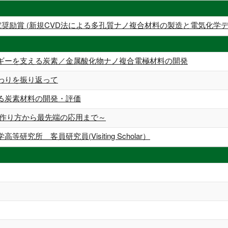
奨励賞 (新規CVD法による多孔質ナノ複合材料の製造と電気化学デ
ギーを支える炭素／金属酸化物ナノ複合電極材料の開発
わりを振り返って
る炭素材料の開発・評価
～作り方から最先端の応用まで～
研究所 客員研究員(Visiting Scholar）