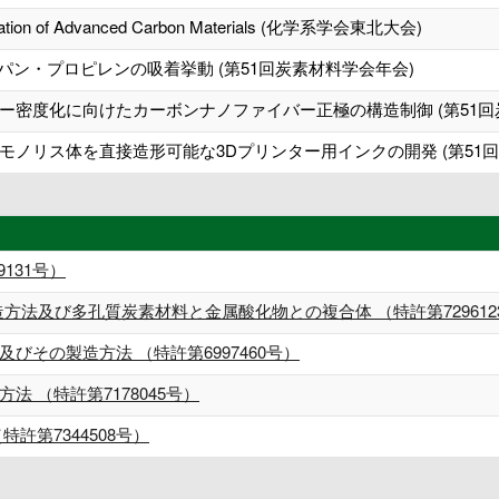
lication of Advanced Carbon Materials (化学系学会東北大会)
パン・プロピレンの吸着挙動 (第51回炭素材料学会年会)
ー密度化に向けたカーボンナノファイバー正極の構造制御 (第51回
ノリス体を直接造形可能な3Dプリンター用インクの開発 (第51回
131号）
方法及び多孔質炭素材料と金属酸化物との複合体 （特許第729612
びその製造方法 （特許第6997460号）
 （特許第7178045号）
許第7344508号）