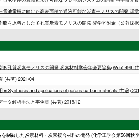
ー電池電極に向けた高表面積で通液可能な炭素モノリスの開発 奨
樹脂を原料とした多孔質炭素モノリスの開発 奨学寄附金（公募採
質炭素モノリスの開発 炭素材料学会年会要旨集(Web) 49th (共著
47頁 (共著) 2021/04
s and applications of porous carbon materials (共著) 201
解析手法と事例集 (共著) 2018/12
造を制御した炭素材料・炭素複合材料の開発 (化学工学会第56回秋季