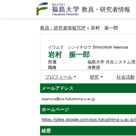
教員・研究者情報
教員・研究者情報TOP
> 岩村 振一郎
イワムラ シンイチロウ
Shinichiroh Iwamura
岩村 振一郎
所属
福島大学 共生システム理
職種
准教授
プロフィール
研究
社会活動
メールアドレス
ホームページ
https://sites.google.com/sss.fukushima-u.ac.j
経歴