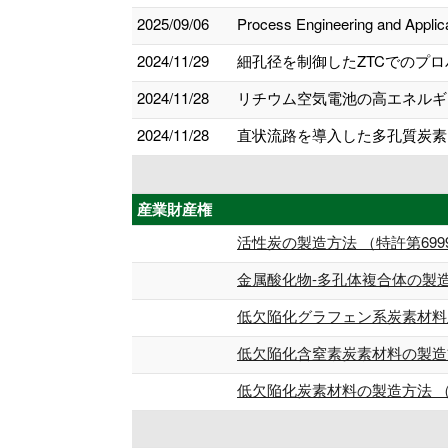
2025/09/06
Process Engineering and App
2024/11/29
細孔径を制御したZTCでのプロ
2024/11/28
リチウム空気電池の高エネルギ
2024/11/28
直状流路を導入した多孔質炭素モ
産業財産権
活性炭の製造方法 （特許第6999
金属酸化物-多孔体複合体の製造
低欠陥化グラフェン系炭素材料及
低欠陥化含窒素炭素材料の製造方法
低欠陥化炭素材料の製造方法 （特