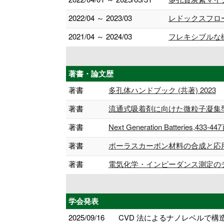
2022/04 ～ 2023/03
レドックスフロ
2021/04 ～ 2024/03
フレキシブルな
著書・論文歴
著書
多孔体ハンドブック (共著) 2023
著書
流通式吸着剤に向けた微粒子凝集型多孔
著書
Next Generation Batteries,433-4
著書
ポーラスカーボン材料の合成と応用 = Synthesi
著書
電気化学・インピーダンス測定のデータ
学会発表
2025/09/16
CVD 法によるナノレベルで構