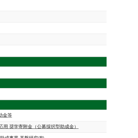
助金等
応用 奨学寄附金（公募採択型助成金）
成事業 基盤研究(B)