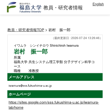
English
教員・研究者情報
教員・研究者情報TOP
> 岩村 振一郎
（最終更新日 : 2026-07-24 13:26:46）
イワムラ シンイチロウ
Shinichiroh Iwamura
岩村 振一郎
所属
福島大学 共生システム理工学類 分子デザイン科学コ
ース
職種
准教授
メールアドレス
ホームページ
https://sites.google.com/sss.fukushima-u.ac.jp/iwamura-
lab/home