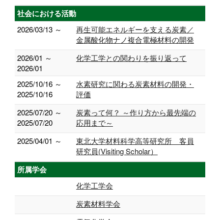
社会における活動
2026/03/13 ～
再生可能エネルギーを支える炭素／
金属酸化物ナノ複合電極材料の開発
2026/01 ～
化学工学との関わりを振り返って
2026/01
2025/10/16 ～
水素研究に関わる炭素材料の開発・
2025/10/16
評価
2025/07/20 ～
炭素って何？ ～作り方から最先端の
2025/07/20
応用まで～
2025/04/01 ～
東北大学材料科学高等研究所 客員
研究員(Visiting Scholar）
所属学会
化学工学会
炭素材料学会