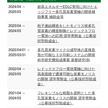
2024/04 ～
超高エネルギーEDLC実現に向けたエ
2025/03
ッジフリー多孔質炭素電極の開発補
助事業 補助金等
2023/04 ～
粒子連結構造をしたモノリス状多孔
2024/03
質炭素の構造制御とレドックスフロ
ー電池への応用 奨学寄附金（公募採
択型助成金）
2022/04/01 ～
多孔質炭素マイクロ成型体の直接造
2025/03/31
形が可能な３Ｄ印刷システムの開発
科学研究費助成事業 基盤研究(B)
2022/04 ～
レドックスフロー電池電極に向けた
2023/03
高表面積で通液可能な炭素モノリス
の開発 奨学寄附金（公募採択型助成
金）
2021/04 ～
フレキシブルな樹脂を原料とした多
2024/03
孔質炭素モノリスの開発 奨学寄附金
（公募採択型助成金）