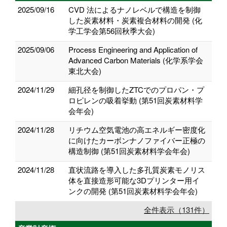
2025/09/16
CVD 法によるナノレベルで構造を制御
した炭素材料・炭素複合材料の開発 (化
学工学会第56回秋季大会)
2025/09/06
Process Engineering and Application of
Advanced Carbon Materials (化学系学会
東北大会)
2024/11/29
細孔径を制御したZTCでのプロパン・プ
ロピレンの吸着挙動 (第51回炭素材料学
会年会)
2024/11/28
リチウム空気電池の高エネルギー密度化
に向けたカーボンナノファイバー正極の
構造制御 (第51回炭素材料学会年会)
2024/11/28
直状流路を導入した多孔質炭素モノリス
体を直接造形可能な3Dプリンター用イ
ンクの開発 (第51回炭素材料学会年会)
全件表示（131件）