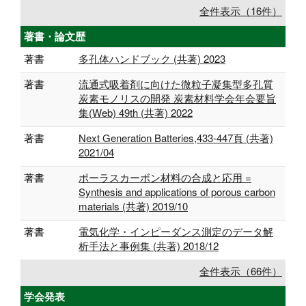
全件表示（16件）
著書・論文歴
著書
多孔体ハンドブック (共著) 2023
著書
流通式吸着剤に向けた微粒子凝集型多孔質
炭素モノリスの開発 炭素材料学会年会要旨
集(Web) 49th (共著) 2022
著書
Next Generation Batteries,433-447頁 (共著)
2021/04
著書
ポーラスカーボン材料の合成と応用 =
Synthesis and applications of porous carbon
materials (共著) 2019/10
著書
電気化学・インピーダンス測定のデータ解
析手法と事例集 (共著) 2018/12
全件表示（66件）
学会発表