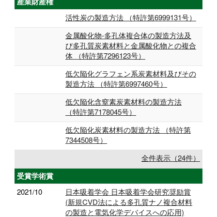
産業財産権
活性炭の製造方法 （特許第6999131号）
金属酸化物-多孔体複合体の製造方法及
び多孔質炭素材料と金属酸化物との複合
体 （特許第7296123号）
低欠陥化グラフェン系炭素材料及びその
製造方法 （特許第6997460号）
低欠陥化含窒素炭素材料の製造方法
（特許第7178045号）
低欠陥化炭素材料の製造方法 （特許第
7344508号）
全件表示（24件）
受賞学術賞
2021/10
日本吸着学会 日本吸着学会研究奨励賞
(新規CVD法による多孔質ナノ複合材料
の製造と電気化学デバイスへの応用)