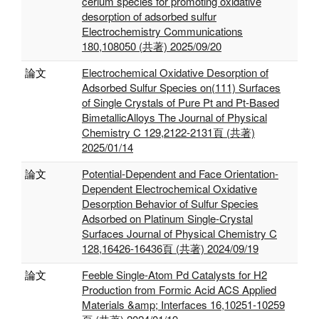
cerium species for promoting oxidative
desorption of adsorbed sulfur
Electrochemistry Communications
180,108050 (共著) 2025/09/20
論文
Electrochemical Oxidative Desorption of
Adsorbed Sulfur Species on(111) Surfaces
of Single Crystals of Pure Pt and Pt-Based
BimetallicAlloys The Journal of Physical
Chemistry C 129,2122-2131頁 (共著)
2025/01/14
論文
Potential-Dependent and Face Orientation-
Dependent Electrochemical Oxidative
Desorption Behavior of Sulfur Species
Adsorbed on Platinum Single-Crystal
Surfaces Journal of Physical Chemistry C
128,16426-16436頁 (共著) 2024/09/19
論文
Feeble Single-Atom Pd Catalysts for H2
Production from Formic Acid ACS Applied
Materials &amp; Interfaces 16,10251-10259