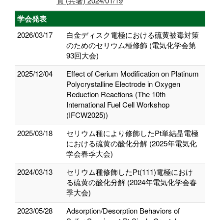
頁 (共著) 2024/01/19
学会発表
2026/03/17
白金ディスク電極における硫黄被毒対策
のためのセリウム種修飾 (電気化学会第
93回大会)
2025/12/04
Effect of Cerium Modification on Platinum
Polycrystalline Electrode in Oxygen
Reduction Reactions (The 10th
International Fuel Cell Workshop
(IFCW2025))
2025/03/18
セリウム種により修飾したPt単結晶電極
における硫黄の酸化分解 (2025年電気化
学会春季大会)
2024/03/13
セリウム種修飾したPt(111)電極におけ
る硫黄の酸化分解 (2024年電気化学会春
季大会)
2023/05/28
Adsorption/Desorption Behaviors of