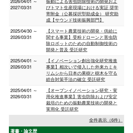
2026/04/01 ～
振動による害虫防除技術の開発およ
2027/03/31
びトマト生産現場における実証 奨学
寄附金（公募採択型助成金） 研究助
成【サウンド技術振興部門】
2025/04/30 ～
【スマート農業技術の開発・供給に
2026/03/31
関する事業】受粉ドローンと害虫防
除ロボットのための自動制御技術の
開発と普及 受託研究
2025/04/01 ～
【イノベーション創出強化研究推進
2026/03/31
事業】相次いで侵入した外来カミキ
リムシから日本の果樹と樹木を守る
総合対策手法の確立 受託研究
2025/04/01 ～
【オープンイノベーション研究・実
2026/03/31
用化推進事業】害虫防除および安定
栽培のための振動農業技術の開発と
実用化 受託研究
全件表示（6件）
著書・論文歴