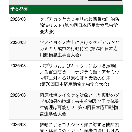
学会発表
2026/03
クビアカツヤカミキリの最新版物理的防
除法リスト (第70回日本応用動物昆虫学
会大会)
2026/03
ソメイヨシノ樹上におけるクビアカツヤ
カミキリ成虫の行動特性 (第70回日本応
用動物昆虫学会大会)
2026/03
パプリカおよびキュウリにおける振動に
よる害虫防除―コナジラミ類・アザミウ
マ類に対する効果検証と天敵の併用―
(第70回日本応用動物昆虫学会大会)
2026/03
菌床栽培シイタケを対象とした振動のダ
ブル効果の検証：害虫抑制及び子実体発
生管理は可能か？ (第70回日本応用動物
昆虫学会大会)
2026/03
振動によるコナジラミ類に対する防除効
果：福島県のトマト生産者圃場における