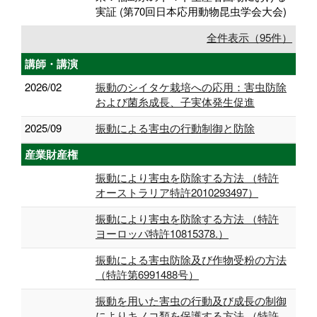
実証 (第70回日本応用動物昆虫学会大会)
全件表示（95件）
講師・講演
2026/02
振動のシイタケ栽培への応用：害虫防除
および菌糸成長、子実体発生促進
2025/09
振動による害虫の行動制御と防除
産業財産権
振動により害虫を防除する方法 （特許
オーストラリア特許2010293497）
振動により害虫を防除する方法 （特許
ヨーロッパ特許10815378.）
振動による害虫防除及び作物受粉の方法
（特許第6991488号）
振動を用いた害虫の行動及び成長の制御
によりキノコ類を保護する方法 （特許