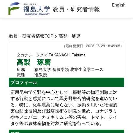
English
教員・研究者情報
教員・研究者情報TOP
> 髙梨 琢磨
（最終更新日 : 2026-06-29 18:49:05）
タカナシ タクマ
TAKANASHI Takuma
髙梨 琢磨
所属
福島大学 食農学類 農業生産学コース
職種
准教授
プロフィール
応用昆虫学分野を中心として、振動等の物理刺激に対
する行動と感覚について異分野融合的研究を進めてい
る。特に、化学農薬に頼らない、振動を用いた物理的
害虫防除技術及び栽培技術を開発を進め、コナジラミ
やキノコバエ、カミキリムシ等の害虫、トマト、シイ
タケ等の農林産物を対象に研究を行っている。