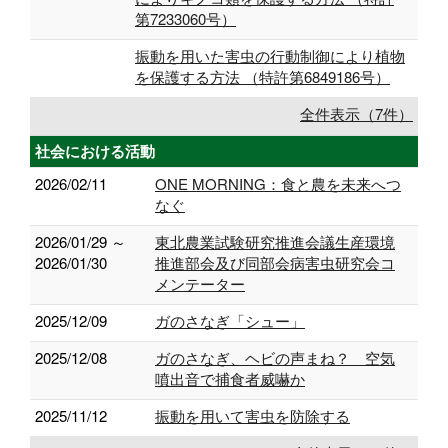
第7233060号）
振動を用いた害虫の行動制御により植物
を保護する方法 （特許第6849186号）
全件表示（7件）
社会における活動
2026/02/11
ONE MORNING：食と農を未来へつ
なぐ
2026/01/29 ～
東北農業試験研究推進会議生産環境
2026/01/30
推進部会及び同部会病害虫研究会コ
メンテーター
2025/12/09
ガのさなぎ「シュー」
2025/12/08
ガのさなぎ、ヘビの声まね？ 空気
噴出音で捕食者威嚇か
2025/11/12
振動を用いて害虫を防除する