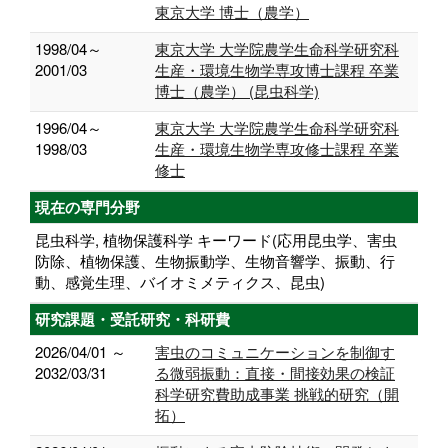
東京大学 博士（農学）
1998/04～
東京大学 大学院農学生命科学研究科
2001/03
生産・環境生物学専攻博士課程 卒業
博士（農学） (昆虫科学)
1996/04～
東京大学 大学院農学生命科学研究科
1998/03
生産・環境生物学専攻修士課程 卒業
修士
現在の専門分野
昆虫科学, 植物保護科学 キーワード(応用昆虫学、害虫
防除、植物保護、生物振動学、生物音響学、振動、行
動、感覚生理、バイオミメティクス、昆虫)
研究課題・受託研究・科研費
2026/04/01 ～
害虫のコミュニケーションを制御す
2032/03/31
る微弱振動：直接・間接効果の検証
科学研究費助成事業 挑戦的研究（開
拓）