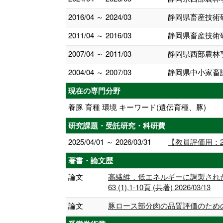
2016/04 ～ 2024/03
静岡県畜産技術
2011/04 ～ 2016/03
静岡県畜産技術
2007/04 ～ 2011/03
静岡県西部農林
2004/04 ～ 2007/03
静岡県中小家畜
現在の専門分野
養豚 育種 環境 キーワード(遺伝育種、豚)
研究課題・受託研究・科研費
2025/04/01 ～ 2026/03/31
【教員評価用：
著書・論文歴
論文
高繊維，低エネルギーに調製され
63 (1),1-10頁 (共著) 2026/03/13
論文
豚ロース部分肉の品質評価のための多