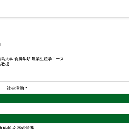
i
福島大学 食農学類 農業生産学コース
准教授
社会活動
事務所 企画経営課