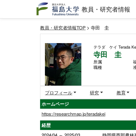
教員・研究者情報
教員・研究者情報TOP
> 寺田 圭
テラダ ケイ
Terada Ke
寺田 圭
所属
職種
プロフィール
研究
教育
ホームページ
https://researchmap.jp/teradakei
経歴
2024/04 ～ 2025/03
静岡県西部農林