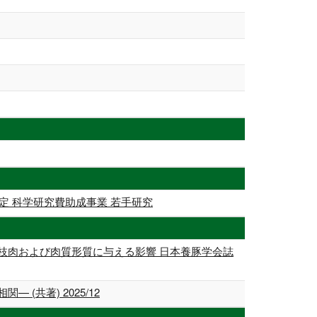
定 科学研究費助成事業 若手研究
枝肉および肉質形質に与える影響 日本養豚学会誌
共著) 2025/12