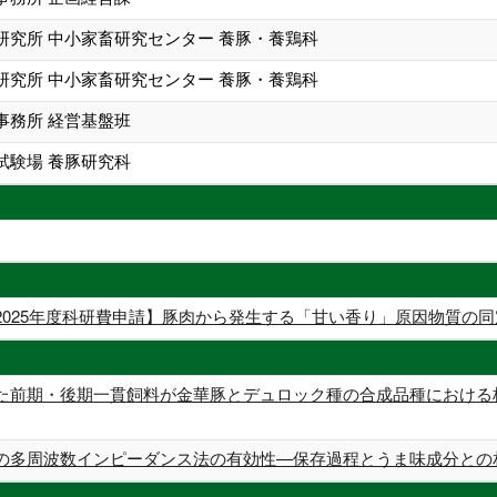
研究所 中小家畜研究センター 養豚・養鶏科
研究所 中小家畜研究センター 養豚・養鶏科
事務所 経営基盤班
試験場 養豚研究科
2025年度科研費申請】豚肉から発生する「甘い香り」原因物質の同
た前期・後期一貫飼料が金華豚とデュロック種の合成品種における
周波数インピーダンス法の有効性—保存過程とうま味成分との相関— (