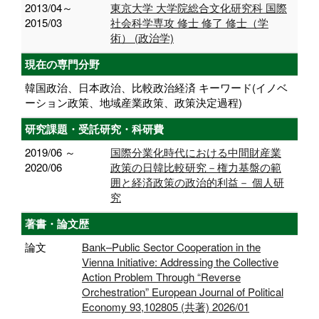
2013/04～
東京大学 大学院総合文化研究科 国際
2015/03
社会科学専攻 修士 修了 修士（学
術） (政治学)
現在の専門分野
韓国政治、日本政治、比較政治経済 キーワード(イノベ
ーション政策、地域産業政策、政策決定過程)
研究課題・受託研究・科研費
2019/06 ～
国際分業化時代における中間財産業
2020/06
政策の日韓比較研究－権力基盤の範
囲と経済政策の政治的利益－ 個人研
究
著書・論文歴
論文
Bank–Public Sector Cooperation in the
Vienna Initiative: Addressing the Collective
Action Problem Through “Reverse
Orchestration” European Journal of Political
Economy 93,102805 (共著) 2026/01