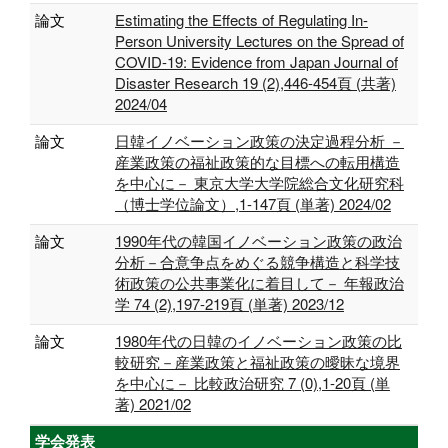
論文
Estimating the Effects of Regulating In-
Person University Lectures on the Spread of
COVID-19: Evidence from Japan Journal of
Disaster Research 19 (2),446-454頁 (共著)
2024/04
論文
日韓イノベーション政策の決定過程分析 －
産業政策の福祉政策的な目標への転用構造
を中心に－ 東京大学大学院総合文化研究科
（博士学位論文）,1-147頁 (単著) 2024/02
論文
1990年代の韓国イノベーション政策の政治
分析－合意争点をめぐる競争構造と科学技
術政策の公共事業化に着目して－ 年報政治
学 74 (2),197-219頁 (単著) 2023/12
論文
1980年代の日韓のイノベーション政策の比
較研究－産業政策と福祉政策の曖昧な境界
を中心に－ 比較政治研究 7 (0),1-20頁 (単
著) 2021/02
学会発表