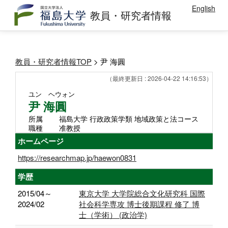
English
教員・研究者情報
教員・研究者情報TOP
> 尹 海圓
（最終更新日 : 2026-04-22 14:16:53）
ユン ヘウォン
尹 海圓
所属
福島大学 行政政策学類 地域政策と法コース
職種
准教授
ホームページ
https://researchmap.jp/haewon0831
学歴
2015/04～
東京大学 大学院総合文化研究科 国際
2024/02
社会科学専攻 博士後期課程 修了 博
士（学術） (政治学)