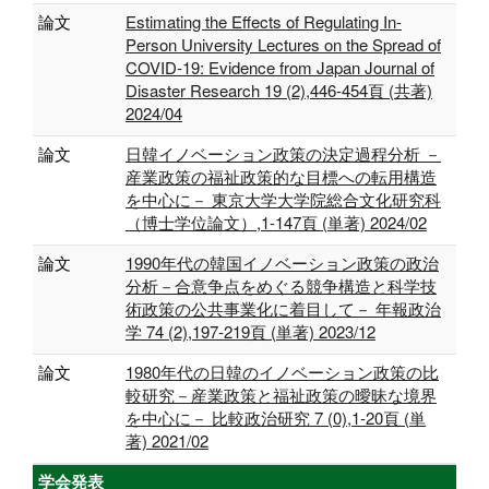
論文
Estimating the Effects of Regulating In-
Person University Lectures on the Spread of
COVID-19: Evidence from Japan Journal of
Disaster Research 19 (2),446-454頁 (共著)
2024/04
論文
日韓イノベーション政策の決定過程分析 －
産業政策の福祉政策的な目標への転用構造
を中心に－ 東京大学大学院総合文化研究科
（博士学位論文）,1-147頁 (単著) 2024/02
論文
1990年代の韓国イノベーション政策の政治
分析－合意争点をめぐる競争構造と科学技
術政策の公共事業化に着目して－ 年報政治
学 74 (2),197-219頁 (単著) 2023/12
論文
1980年代の日韓のイノベーション政策の比
較研究－産業政策と福祉政策の曖昧な境界
を中心に－ 比較政治研究 7 (0),1-20頁 (単
著) 2021/02
学会発表