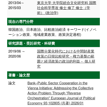
2013/04～
東京大学 大学院総合文化研究科 国際
2015/03
社会科学専攻 修士 修了 修士（学
術） (政治学)
現在の専門分野
韓国政治、日本政治、比較政治経済 キーワード(イノベ
ーション政策、地域産業政策、政策決定過程)
研究課題・受託研究・科研費
2019/06 ～
国際分業化時代における中間財産業
2020/06
政策の日韓比較研究－権力基盤の範
囲と経済政策の政治的利益－ 個人研
究
著書・論文歴
論文
Bank–Public Sector Cooperation in the
Vienna Initiative: Addressing the Collective
Action Problem Through “Reverse
Orchestration” European Journal of Political
Economy 93,102805 (共著) 2026/01