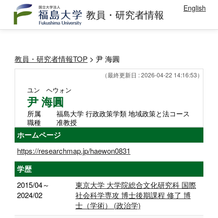
English
教員・研究者情報
教員・研究者情報TOP
> 尹 海圓
（最終更新日 : 2026-04-22 14:16:53）
ユン ヘウォン
尹 海圓
所属
福島大学 行政政策学類 地域政策と法コース
職種
准教授
ホームページ
https://researchmap.jp/haewon0831
学歴
2015/04～
東京大学 大学院総合文化研究科 国際
2024/02
社会科学専攻 博士後期課程 修了 博
士（学術） (政治学)