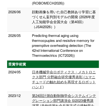
(ROBOMECH2026))
2026/06
顔動画像を用いた自己教師あり学習に基
づくせん妄判別モデルの開発 (2026年度
人工知能学会全国大会（第40回）
（JSAI2026）)
2026/05
Predicting thermal aging using
thermocpuples and resistive memory for
preemptive overheating detection (The
42nd International Conference on
Thermoelectrics (ICT2026))
受賞学術賞
2024/05
日本機械学会ロボティクス・メカトロニ
クス部門 分野融合研究優秀表彰 (ユマニ
チュードの触れ始めを再現するロボット
ハンド)
2023/12
第24回計測自動制御学会システムインテ
グレーション部門講演会 SI2023優秀講
演賞 (赤外線漏れ全反射方式の接触面を