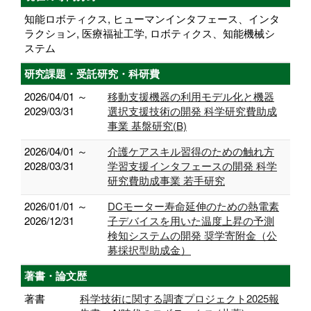
知能ロボティクス, ヒューマンインタフェース、インタ
ラクション, 医療福祉工学, ロボティクス、知能機械シ
ステム
研究課題・受託研究・科研費
2026/04/01 ～
移動支援機器の利用モデル化と機器
2029/03/31
選択支援技術の開発 科学研究費助成
事業 基盤研究(B)
2026/04/01 ～
介護ケアスキル習得のための触れ方
2028/03/31
学習支援インタフェースの開発 科学
研究費助成事業 若手研究
2026/01/01 ～
DCモーター寿命延伸のための熱電素
2026/12/31
子デバイスを用いた温度上昇の予測
検知システムの開発 奨学寄附金（公
募採択型助成金）
著書・論文歴
著書
科学技術に関する調査プロジェクト2025報