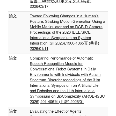
告書 AI時代のロボティクス (共著)
2026/03/17
論文
Toward Following Changes in a Human’s
Posture: Stroking Motion Generation Using a
Mobile Manipulator and an RGB-D Camera
Proceedings of the 2026 IEEE/SICE
International Symposium on System
Integration (SII 2026),1360-1365頁 (共著)
2026/01/11
論文
Comparing Performance of Automatic
Speech Recognition Models for
Conversational Robot Systems in Daily
Environments with Individuals with Autism
Spectrum Disorder roceedings of the 31st
International Symposium on Artificial Life
and Robotics and the 11th International
Symposium on BioComplexity (AROB-ISBC
2026),401-406頁 (共著) 2026/01
論文
Evaluating the Effect of Agents'