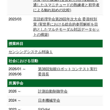
通したユマニチュードの熟練者と初学者
による触れ始めの比較)
2023/03
言語処理学会第29回年次大会 委員特別
賞 (実世界における総合的参照解析を目
的としたマルチモーダル対話データセッ
トの構築)
授業科目
センシングシステム特論１
社会における活動
2026/01 ～
第38回知能ロボットコンテスト実行
2026/06
委員長
所属学会
2026 ～
計測自動制御学会
2024 ～
日本機械学会
2023 ～
SIGdial