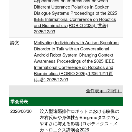
Appearances on Impressions between
Different Utterance Polarities in Spoken
Dialogue Systems Proceedings of the 2025
IEEE International Conference on Robotics
and Biomimetics (ROBIO 2025) (共著)
2025/12/03
論文
Motivating Individuals with Autism Spectrum
Disorder to Talk with an Conversational
Android Robot System Changing Context
Awareness Proceedings of the 2025 IEEE
International Conference on Robotics and
Biomimetics (ROBIO 2025),1206-1211頁
(共著) 2025/12/03
全件表示（24件）
学会発表
2026/06/30
没入型遠隔操作ロボットにおける映像の
左右反転や身体性がBring-meタスクのし
やすさに与える影響 (ロボティクス・メ
カトロニクス講演会2026