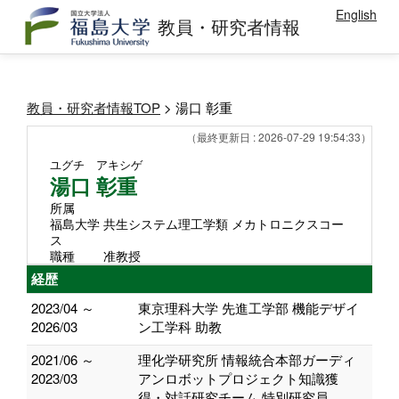
English
教員・研究者情報
教員・研究者情報TOP
> 湯口 彰重
（最終更新日 : 2026-07-29 19:54:33）
ユグチ アキシゲ
湯口 彰重
所属
福島大学 共生システム理工学類 メカトロニクスコー
ス
職種
准教授
経歴
2023/04 ～
東京理科大学 先進工学部 機能デザイ
2026/03
ン工学科 助教
2021/06 ～
理化学研究所 情報統合本部ガーディ
2023/03
アンロボットプロジェクト知識獲
得・対話研究チーム 特別研究員