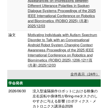
Appearances on Impressions between
Different Utterance Polarities in Spoken
Dialogue Systems Proceedings of the 2025
IEEE International Conference on Robotics
and Biomimetics (ROBIO 2025) (共著)
2025/12/03
論文
Motivating Individuals with Autism Spectrum
Disorder to Talk with an Conversational
Android Robot System Changing Context
Awareness Proceedings of the 2025 IEEE
International Conference on Robotics and
Biomimetics (ROBIO 2025),1206-1211頁
(共著) 2025/12/03
全件表示（24件）
学会発表
2026/06/30
没入型遠隔操作ロボットにおける映像の
左右反転や身体性がBring-meタスクのし
やすさに与える影響 (ロボティクス・メ
カトロニクス講演会2026