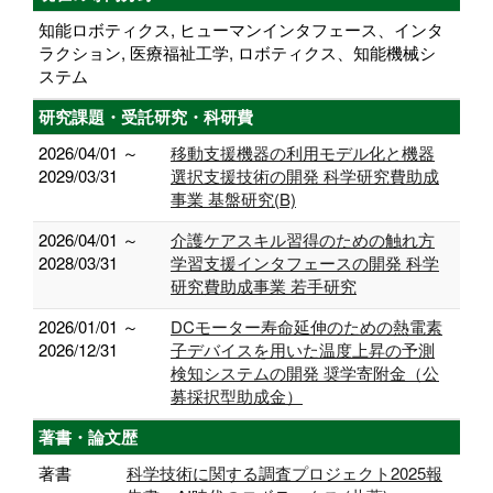
知能ロボティクス, ヒューマンインタフェース、インタ
ラクション, 医療福祉工学, ロボティクス、知能機械シ
ステム
研究課題・受託研究・科研費
2026/04/01 ～
移動支援機器の利用モデル化と機器
2029/03/31
選択支援技術の開発 科学研究費助成
事業 基盤研究(B)
2026/04/01 ～
介護ケアスキル習得のための触れ方
2028/03/31
学習支援インタフェースの開発 科学
研究費助成事業 若手研究
2026/01/01 ～
DCモーター寿命延伸のための熱電素
2026/12/31
子デバイスを用いた温度上昇の予測
検知システムの開発 奨学寄附金（公
募採択型助成金）
著書・論文歴
著書
科学技術に関する調査プロジェクト2025報