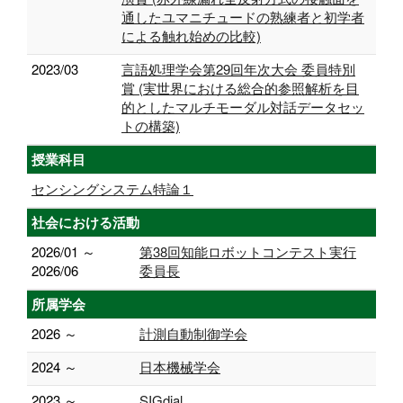
通したユマニチュードの熟練者と初学者
による触れ始めの比較)
2023/03
言語処理学会第29回年次大会 委員特別
賞 (実世界における総合的参照解析を目
的としたマルチモーダル対話データセッ
トの構築)
授業科目
センシングシステム特論１
社会における活動
2026/01 ～
第38回知能ロボットコンテスト実行
2026/06
委員長
所属学会
2026 ～
計測自動制御学会
2024 ～
日本機械学会
2023 ～
SIGdial