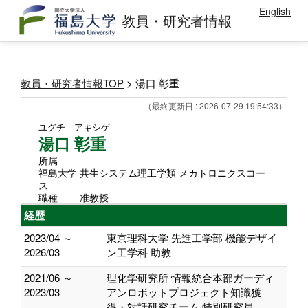
English
教員・研究者情報
教員・研究者情報TOP
> 湯口 彰重
（最終更新日 : 2026-07-29 19:54:33）
ユグチ アキシゲ
湯口 彰重
所属
福島大学 共生システム理工学類 メカトロニクスコー
ス
職種
准教授
経歴
2023/04 ～
東京理科大学 先進工学部 機能デザイ
2026/03
ン工学科 助教
2021/06 ～
理化学研究所 情報統合本部ガーディ
2023/03
アンロボットプロジェクト知識獲
得・対話研究チーム 特別研究員