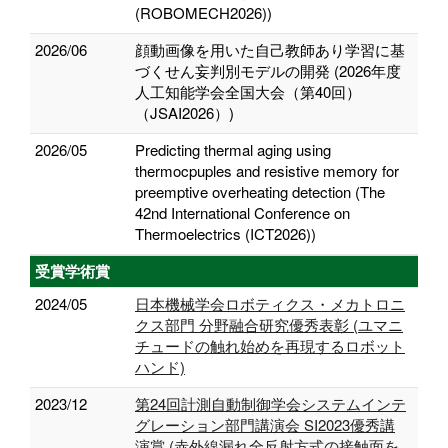
(ROBOMECH2026))
2026/06
顔動画像を用いた自己教師あり学習に基
づくせん妄判別モデルの開発 (2026年度
人工知能学会全国大会（第40回）
（JSAI2026）)
2026/05
Predicting thermal aging using
thermocpuples and resistive memory for
preemptive overheating detection (The
42nd International Conference on
Thermoelectrics (ICT2026))
受賞学術賞
2024/05
日本機械学会ロボティクス・メカトロニ
クス部門 分野融合研究優秀表彰 (ユマニ
チュードの触れ始めを再現するロボット
ハンド)
2023/12
第24回計測自動制御学会システムインテ
グレーション部門講演会 SI2023優秀講
演賞 (赤外線漏れ全反射方式の接触面を