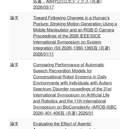
告書 AI時代のロボティクス (共著)
2026/03/17
論文
Toward Following Changes in a Human’s
Posture: Stroking Motion Generation Using a
Mobile Manipulator and an RGB-D Camera
Proceedings of the 2026 IEEE/SICE
International Symposium on System
Integration (SII 2026),1360-1365頁 (共著)
2026/01/11
論文
Comparing Performance of Automatic
Speech Recognition Models for
Conversational Robot Systems in Daily
Environments with Individuals with Autism
Spectrum Disorder roceedings of the 31st
International Symposium on Artificial Life
and Robotics and the 11th International
Symposium on BioComplexity (AROB-ISBC
2026),401-406頁 (共著) 2026/01
論文
Evaluating the Effect of Agents'