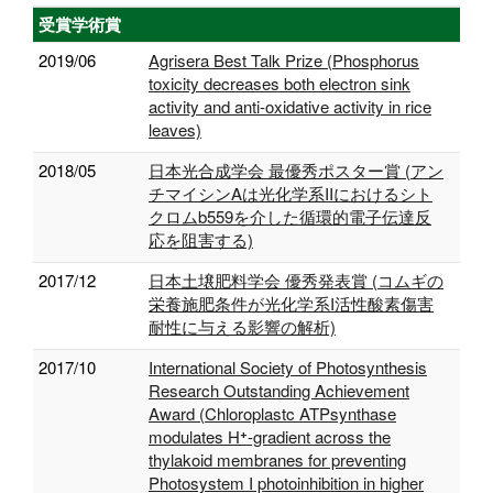
受賞学術賞
2019/06
Agrisera Best Talk Prize (Phosphorus
toxicity decreases both electron sink
activity and anti-oxidative activity in rice
leaves)
2018/05
日本光合成学会 最優秀ポスター賞 (アン
チマイシンAは光化学系IIにおけるシト
クロムb559を介した循環的電子伝達反
応を阻害する)
2017/12
日本土壌肥料学会 優秀発表賞 (コムギの
栄養施肥条件が光化学系I活性酸素傷害
耐性に与える影響の解析)
2017/10
International Society of Photosynthesis
Research Outstanding Achievement
Award (Chloroplastc ATPsynthase
modulates H⁺-gradient across the
thylakoid membranes for preventing
Photosystem I photoinhibition in higher