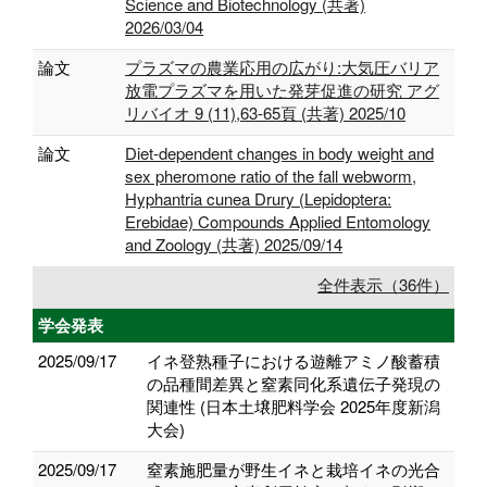
Science and Biotechnology (共著)
2026/03/04
論文
プラズマの農業応用の広がり:大気圧バリア
放電プラズマを用いた発芽促進の研究 アグ
リバイオ 9 (11),63-65頁 (共著) 2025/10
論文
Diet-dependent changes in body weight and
sex pheromone ratio of the fall webworm,
Hyphantria cunea Drury (Lepidoptera:
Erebidae) Compounds Applied Entomology
and Zoology (共著) 2025/09/14
全件表示（36件）
学会発表
2025/09/17
イネ登熟種子における遊離アミノ酸蓄積
の品種間差異と窒素同化系遺伝子発現の
関連性 (日本土壌肥料学会 2025年度新潟
大会)
2025/09/17
窒素施肥量が野生イネと栽培イネの光合