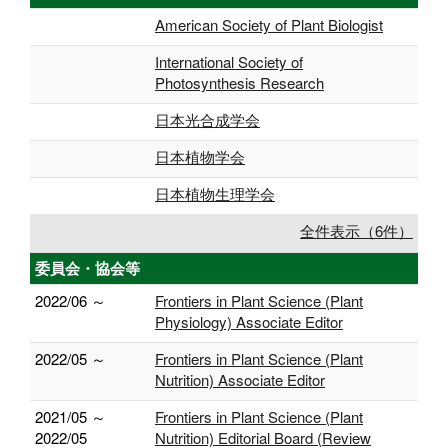
American Society of Plant Biologist
International Society of
Photosynthesis Research
日本光合成学会
日本植物学会
日本植物生理学会
全件表示（6件）
委員会・協会等
2022/06 ～
Frontiers in Plant Science (Plant
Physiology) Associate Editor
2022/05 ～
Frontiers in Plant Science (Plant
Nutrition) Associate Editor
2021/05 ～
Frontiers in Plant Science (Plant
2022/05
Nutrition) Editorial Board (Review