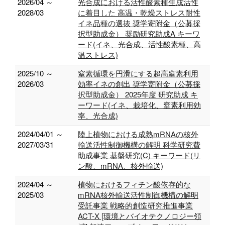
2026/04 ～
光合成における活性酸素種生成活性
2028/03
に着目した 高温・乾燥ストレス耐性
イネ品種の選抜 奨学寄附金（公募採
択型助成金） 奨励研究助成A キーワ
ード(イネ、光合成、活性酸素種、高
温ストレス)
2025/10 ～
窒素循環を円滑にする超高窒素利用
2026/03
効率イネの創出 奨学寄附金（公募採
択型助成金） 2025年度 研究助成 キ
ーワード(イネ、栽培化、窒素利用効
率、光合成)
2024/04/01 ～
陸上植物における成熟mRNAの核外
2027/03/31
輸送活性制御機構の解明 科学研究費
助成事業 基盤研究(C) キーワード(リ
ン酸、mRNA、核外輸送)
2024/04 ～
植物におけるフィチン酸依存的な
2025/03
mRNA核外輸送活性制御機構の解明
受託事業 戦略的創造研究推進事業
ACT-X [環境とバイオテクノロジー領