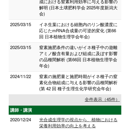
成における窒素利用効率に与える影響の
解明 (日本土壌肥料学会 2025年度新潟大
会)
2025/03/15
イネ生葉における細胞内のリン酸濃度に
応じたmRNA合成量の可逆的変化 (第66
回 日本植物生理学会年会)
2025/03/15
窒素施肥条件の違いがイネ種子中の遊離
アミノ酸含有量および組成に及ぼす影響
の品種間解析 (第66回 日本植物生理学会
年会)
2024/11/22
窒素の施肥量と施肥時期がイネ種子の窒
素化合物組成に与える影響の品種間解析
(第 42 回 種子生理生化学研究会年会)
全件表示（45件）
講師・講演
2020/12/24
光合成生理学の視点から、植物における
栄養利用効率の向上を考える