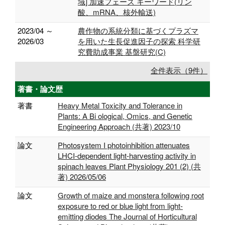
域] 加速フェーズ キーワード(リン
酸、mRNA、核外輸送)
2023/04 ～
農作物の系統分類に基づくプラズマ
2026/03
を用いた生長促進因子の探索 科学研
究費助成事業 基盤研究(C)
全件表示（9件）
著書・論文歴
著書
Heavy Metal Toxicity and Tolerance in
Plants: A Bi ological, Omics, and Genetic
Engineering Approach (共著) 2023/10
論文
Photosystem I photoinhibition attenuates
LHCI-dependent light-harvesting activity in
spinach leaves Plant Physiology 201 (2) (共
著) 2026/05/06
論文
Growth of maize and monstera following root
exposure to red or blue light from light-
emitting diodes The Journal of Horticultural