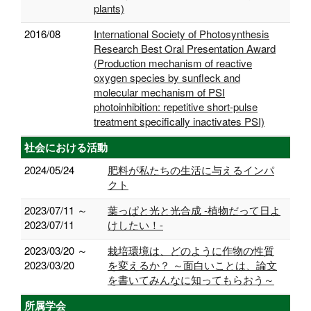
plants)
2016/08
International Society of Photosynthesis
Research Best Oral Presentation Award
(Production mechanism of reactive
oxygen species by sunfleck and
molecular mechanism of PSI
photoinhibition: repetitive short-pulse
treatment specifically inactivates PSI)
社会における活動
2024/05/24
肥料が私たちの生活に与えるインパ
クト
2023/07/11 ～
葉っぱと光と光合成 -植物だって日よ
2023/07/11
けしたい！-
2023/03/20 ～
栽培環境は、どのように作物の性質
2023/03/20
を変えるか？ ～面白いことは、論文
を書いてみんなに知ってもらおう～
所属学会