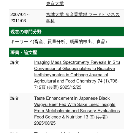
東京大学
2007/04～
宮城大学 食産業学部 フードビジネス
2011/03
学科
現在の専門分野
キーワード(畜産、質量分析、網羅的検出、食品)
著書・論文歴
論文
Imaging Mass Spectrometry Reveals In Situ
Conversion of Glucosinolates to Bioactive
Isothiocyanates in Cabbage Journal of
Agricultural and Food Chemistry 74 (1),706-
712頁 (共著) 2025/12/23
論文
Taste Enhancement in Japanese Black
Wagyu Beef Fed With Sake Lees: Insights
From Metabolomic and Sensory Evaluations
Food Science & Nutrition 13 (9) (共著)
2025/08/25