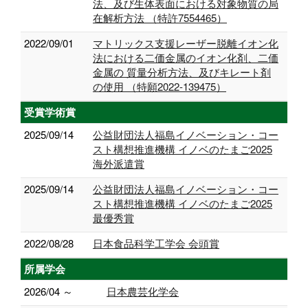
法、及び生体表面における対象物質の局
在解析方法 （特許7554465）
2022/09/01
マトリックス支援レーザー脱離イオン化
法における二価金属のイオン化剤、二価
金属の 質量分析方法、及びキレート剤
の使用 （特願2022-139475）
受賞学術賞
2025/09/14
公益財団法人福島イノベーション・コー
スト構想推進機構 イノベのたまご2025
海外派遣賞
2025/09/14
公益財団法人福島イノベーション・コー
スト構想推進機構 イノベのたまご2025
最優秀賞
2022/08/28
日本食品科学工学会 会頭賞
所属学会
2026/04 ～
日本農芸化学会