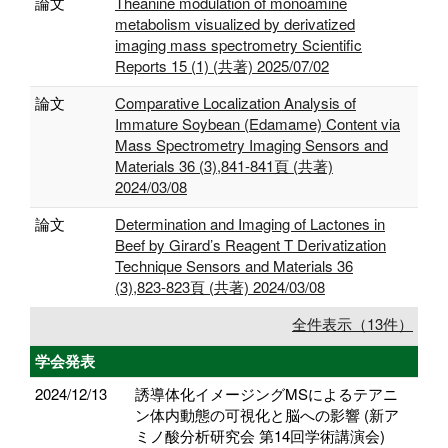
論文
Theanine modulation of monoamine
metabolism visualized by derivatized
imaging mass spectrometry Scientific
Reports 15 (1) (共著) 2025/07/02
論文
Comparative Localization Analysis of
Immature Soybean (Edamame) Content via
Mass Spectrometry Imaging Sensors and
Materials 36 (3),841-841頁 (共著)
2024/03/08
論文
Determination and Imaging of Lactones in
Beef by Girard’s Reagent T Derivatization
Technique Sensors and Materials 36
(3),823-823頁 (共著) 2024/03/08
全件表示（13件）
学会発表
2024/12/13
誘導体化イメージングMSによるテアニ
ン体内動態の可視化と脳への影響 (新ア
ミノ酸分析研究会 第14回学術講演会)