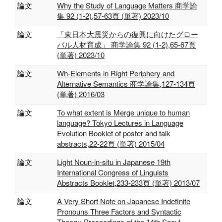
論文
Why the Study of Language Matters 商学論
集 92 (1-2),57-63頁 (単著) 2023/10
論文
「東日本大震災からの復興に向けたグロー
バル人材育成」 商学論集 92 (1-2),65-67頁
(単著) 2023/10
論文
Wh-Elements in Right Periphery and
Alternative Semantics 商学論集,127-134頁
(単著) 2016/03
論文
To what extent is Merge unique to human
language? Tokyo Lectures in Language
Evolution Booklet of poster and talk
abstracts,22-22頁 (単著) 2015/04
論文
Light Noun-in-situ in Japanese 19th
International Congress of Linguists
Abstracts Booklet,233-233頁 (単著) 2013/07
論文
A Very Short Note on Japanese Indefinite
Pronouns Three Factors and Syntactic
Theory: Proceedings of the 14th Seoul