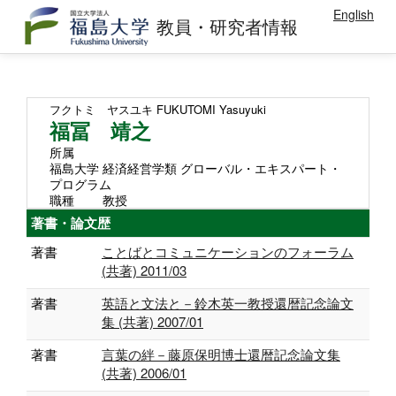
English
教員・研究者情報
フクトミ ヤスユキ
FUKUTOMI Yasuyuki
福冨 靖之
所属
福島大学 経済経営学類 グローバル・エキスパート・
プログラム
職種
教授
著書・論文歴
著書
ことばとコミュニケーションのフォーラム
(共著) 2011/03
著書
英語と文法と－鈴木英一教授還暦記念論文
集 (共著) 2007/01
著書
言葉の絆－藤原保明博士還暦記念論文集
(共著) 2006/01