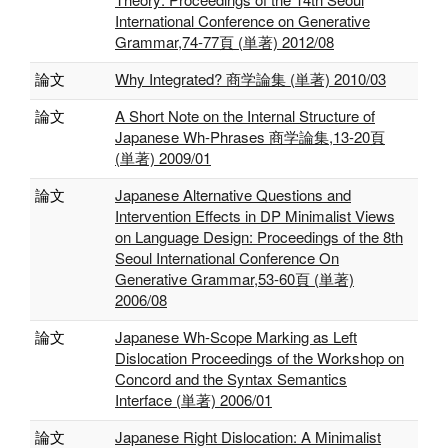
International Conference on Generative
Grammar,74-77頁 (単著) 2012/08
論文
Why Integrated? 商学論集 (単著) 2010/03
論文
A Short Note on the Internal Structure of
Japanese Wh-Phrases 商学論集,13-20頁
(単著) 2009/01
論文
Japanese Alternative Questions and
Intervention Effects in DP Minimalist Views
on Language Design: Proceedings of the 8th
Seoul International Conference On
Generative Grammar,53-60頁 (単著)
2006/08
論文
Japanese Wh-Scope Marking as Left
Dislocation Proceedings of the Workshop on
Concord and the Syntax Semantics
Interface (単著) 2006/01
論文
Japanese Right Dislocation: A Minimalist