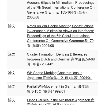
Account Ellipsis in Minimalism: Proceedings
of the 7th Seoul International Conference On
Generative Grammar,155-164頁 (単著)
2005/08
論文
Notes on Wh-Scope Marking Constructions
in Japanese Minimalist Views on Interfaces:
Proceedings of the 6th Seoul International
Conference On Generative Grammar,51-70
頁 (単著) 2004/08
論文
Cluster Formation: Deriving Differences
between Dutch and German 商学論集,59-68
頁 (単著) 2004/01
論文
Wh-Scope Marking Constructions in
Japanese 商学論集,1-21頁 (単著) 2004/01
論文
Partial Wh-Movement in German 商学論
集,3-15頁 (単著) 1999/01
論文
Finite Clauses in the Minimalist Approach 商
学論集,13-20頁 (単著) 1994/01