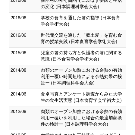
の変化 (日本調理科学会大会)
2016/06
学校の食育を通した箸の指導 (日本食育
学会学術大会)
2016/06
世代間交流を通した「郷土愛」を育む食
育の授業実践 (日本食育学会学術大会)
2015/06
児童の箸の持ち方と保護者の箸に関する
意識 (日本食育学会学術大会)
2014/08
肉類のオーブン加熱における余熱の有効
利用ー覆い時間短縮による余熱効果の検
証ー (日本調理科学会大会)
2014/06
食卓写真とアンケート調査からみた大学
生の食生活実態 (日本食育学会学術大会)
2012/08
肉類のオーブン加熱における余熱の有効
利用ー覆いを利用した場合の最適加熱条
件の検討ー (日本調理科学会大会)
2012/05
大学生のための包丁技能向上プログラム