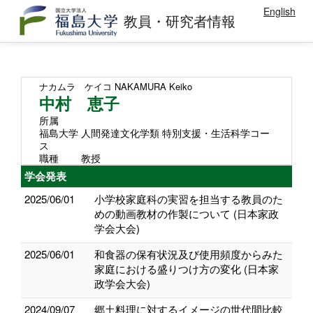
English
教員・研究者情報
ナカムラ ケイコ
NAKAMURA Keiko
中村 恵子
所属
福島大学 人間発達文化学類 特別支援・生活科学コー
ス
職種
教授
学会発表
2025/06/01
小学校家庭科の実習を担当する教員のた
めの動画教材の作製について (日本家政
学会大会)
2025/06/01
和食器の保有状況及び使用頻度からみた
家庭における盛りつけ方の変化 (日本家
政学会大会)
2024/09/07
郷土料理に対するイメージの世代間比較