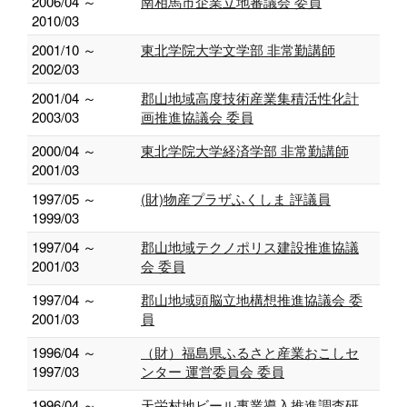
2006/04 ～
南相馬市企業立地審議会 委員
2010/03
2001/10 ～
東北学院大学文学部 非常勤講師
2002/03
2001/04 ～
郡山地域高度技術産業集積活性化計
2003/03
画推進協議会 委員
2000/04 ～
東北学院大学経済学部 非常勤講師
2001/03
1997/05 ～
(財)物産プラザふくしま 評議員
1999/03
1997/04 ～
郡山地域テクノポリス建設推進協議
2001/03
会 委員
1997/04 ～
郡山地域頭脳立地構想推進協議会 委
2001/03
員
1996/04 ～
（財）福島県ふるさと産業おこしセ
1997/03
ンター 運営委員会 委員
1996/04 ～
天栄村地ビール事業導入推進調査研