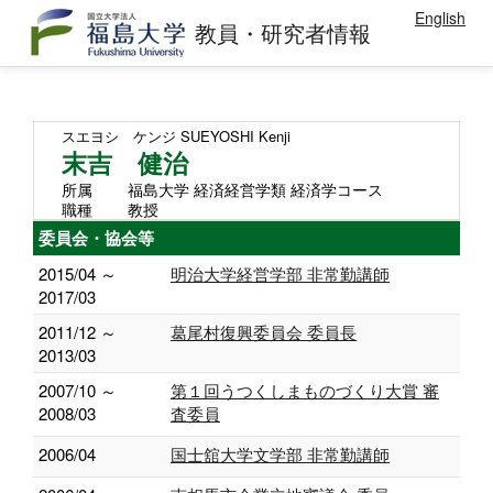
English
教員・研究者情報
スエヨシ ケンジ
SUEYOSHI Kenji
末吉 健治
所属
福島大学 経済経営学類 経済学コース
職種
教授
委員会・協会等
2015/04 ～
明治大学経営学部 非常勤講師
2017/03
2011/12 ～
葛尾村復興委員会 委員長
2013/03
2007/10 ～
第１回うつくしまものづくり大賞 審
2008/03
査委員
2006/04
国士舘大学文学部 非常勤講師