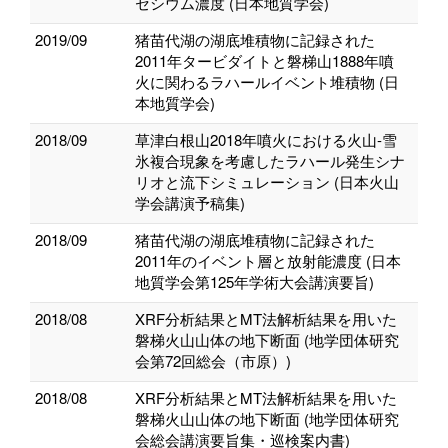
セシウム濃度 (日本地質学会)
2019/09
猪苗代湖の湖底堆積物に記録された
2011年タービダイトと磐梯山1888年噴
火に関わるラハールイベント堆積物 (日
本地質学会)
2018/09
草津白根山2018年噴火における火山-雪
氷複合現象を考慮したラハール発生シナ
リオと流下シミュレーション (日本火山
学会講演予稿集)
2018/09
猪苗代湖の湖底堆積物に記録された
2011年のイベント層と放射能濃度 (日本
地質学会第125年学術大会講演要旨)
2018/08
XRF分析結果とMT法解析結果を用いた
磐梯火山山体の地下断面 (地学団体研究
会第72回総会（市原）)
2018/08
XRF分析結果とMT法解析結果を用いた
磐梯火山山体の地下断面 (地学団体研究
会総会講演要旨集・巡検案内書)