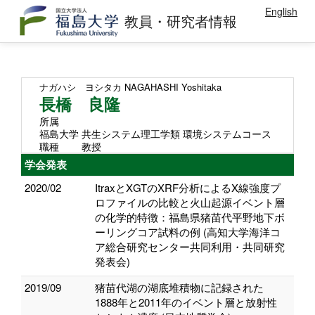
English
教員・研究者情報
ナガハシ ヨシタカ
NAGAHASHI Yoshitaka
長橋 良隆
所属
福島大学 共生システム理工学類 環境システムコース
職種
教授
学会発表
2020/02
ItraxとXGTのXRF分析によるX線強度プ
ロファイルの比較と火山起源イベント層
の化学的特徴：福島県猪苗代平野地下ボ
ーリングコア試料の例 (高知大学海洋コ
ア総合研究センター共同利用・共同研究
発表会)
2019/09
猪苗代湖の湖底堆積物に記録された
1888年と2011年のイベント層と放射性