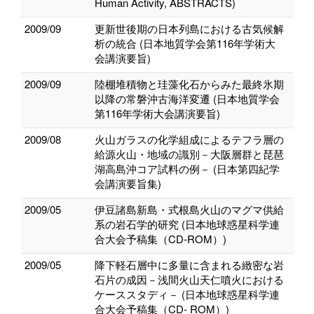
Human Activity, ABSTRACTS)
2009/09
更新世後期の日本列島における古気候解
析の統合 (日本地質学会第116年学術大
会講演要旨)
2009/09
陸棚堆積物と珪藻化石からみた最終氷期
以降の常磐沖古海洋変遷 (日本地質学会
第116年学術大会講演要旨)
2009/08
火山ガラスの化学組成によるテフラ層の
給源火山・地域の識別－大阪層群と琵琶
湖高島沖コア試料の例－ (日本第四紀学
会講演要旨集)
2009/05
伊豆諸島新島・式根島火山のマグマ供給
系の岩石学的研究 (日本地球惑星科学連
合大会予稿集（CD-ROM）)
2009/05
降下軽石層中に多量に含まれる緻密な岩
石片の成因－浅間火山天仁噴火における
ケーススタディ－ (日本地球惑星科学連
合大会予稿集（CD- ROM）)