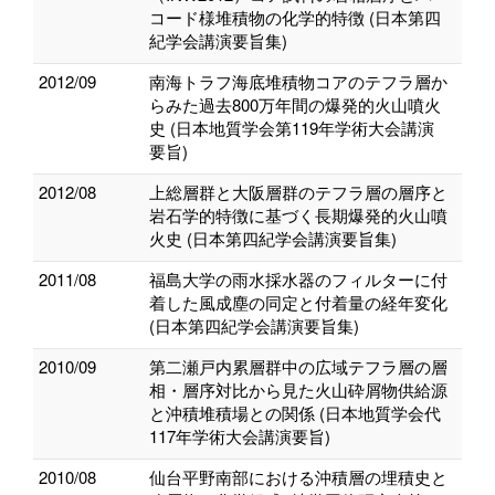
コード様堆積物の化学的特徴 (日本第四
紀学会講演要旨集)
2012/09
南海トラフ海底堆積物コアのテフラ層か
らみた過去800万年間の爆発的火山噴火
史 (日本地質学会第119年学術大会講演
要旨)
2012/08
上総層群と大阪層群のテフラ層の層序と
岩石学的特徴に基づく長期爆発的火山噴
火史 (日本第四紀学会講演要旨集)
2011/08
福島大学の雨水採水器のフィルターに付
着した風成塵の同定と付着量の経年変化
(日本第四紀学会講演要旨集)
2010/09
第二瀬戸内累層群中の広域テフラ層の層
相・層序対比から見た火山砕屑物供給源
と沖積堆積場との関係 (日本地質学会代
117年学術大会講演要旨)
2010/08
仙台平野南部における沖積層の埋積史と