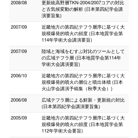
2008/08
更新統高野層TKN-2004/2007コアの対比
と古気候変動の解析 (日本第四紀学会講
演要旨集)
2007/09
近畿地方の第四紀テフラ層序に基づく大
規模爆発的噴火の頻度 (日本地質学会第
114年学術大会講演要旨)
2007/09
陸域と海域をむすぶ対比のツールとして
の広域テフラ層 (日本地質学会第114年
学術大会講演要旨)
2006/10
近畿地方の第四紀テフラ層序に基づく大
規模爆発的噴火の層位と噴出体積 (日本
火山学会講演予稿集（秋季大会）)
2006/08
広域テフラ層による鮮新・更新統の対比
(日本第四紀学会講演要旨集)
2005/09
近畿地方の第四紀テフラ層序に基づく大
規模爆発的噴火の頻度 (日本地質学会第
112年学術大会要旨)