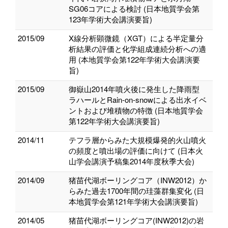
SG06コアによる検討 (日本地質学会第
123年学術大会講演要旨)
2015/09
X線分析顕微鏡（XGT）による半定量分
析結果の評価と化学組成連続分析への適
用 (本地質学会第122年学術大会講演要
旨)
2015/09
御嶽山2014年噴火後に発生した降雨型
ラハールとRain-on-snowによる出水イベ
ントおよび堆積物の特徴 (日本地質学会
第122年学術大会講演要旨)
2014/11
テフラ層からみた大規模爆発的火山噴火
の頻度と噴出場の評価に向けて (日本火
山学会講演予稿集2014年度秋季大会)
2014/09
猪苗代湖ボーリングコア（INW2012）か
らみた過去1700年間の珪藻群集変化 (日
本地質学会第121年学術大会講演要旨)
2014/05
猪苗代湖ボーリングコア(INW2012)の岩