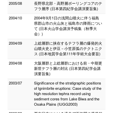
2005/08
長野県北部・高野層ボーリングコアのテ
フラ層序 (日本第四紀学会講演要旨集)
2004/10
2004年9月1日の浅間山噴火に伴う福島
県郡山市の火山灰と福島市の降雨につい
て (日本火山学会講演予稿集（秋季大
会）)
2004/09
上総層群に挟在するテフラ層の爆発的火
山噴火史と伊豆－小笠原弧のテクトニク
ス (日本地質学会第111年学術大会要旨)
2004/08
大阪層群と上総層群における前・中期更
新世テフラ層の対比 (日本第四紀学会講
演要旨集)
2003/07
Significance of the stratigraphic positions
of Ignimbrite eruptions: Case study of the
high resolution tephra record using
sediment cores from Lake Biwa and the
Osaka Plains (IUGG2003)