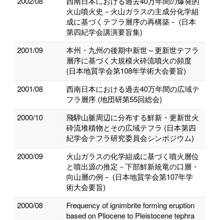
2002/08
西南日本における過去40万年間の爆発的
火山噴火史－火山ガラスの主成分化学組
成に基づくテフラ層序の再構築－ (日本
第四紀学会講演要旨集)
2001/09
本州・九州の後期中新世～更新世テフラ
層序に基づく大規模火砕流噴火の頻度
(日本地質学会第108年学術大会要旨)
2001/08
西南日本における過去40万年間の広域テ
フラ層序 (地団研第55回総会)
2000/10
飛騨山脈周辺に分布する鮮新・更新世火
砕流堆積物とその広域テフラ (日本第四
紀学会テフラ研究委員会シンポジウム)
2000/09
火山ガラスの化学組成に基づく噴火層位
と噴出源の推定－下部鮮新統竜の口層・
向山層の例－ (日本地質学会第107年学
術大会要旨)
2000/08
Frequency of ignimbrite forming eruption
based on Pliocene to Pleistocene tephra