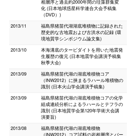
相層序と過去約2000年間の珪藻群集変
化 (日本地球惑星科学連合大会予稿集
（DVD）)
2013/11
福島県猪苗代湖湖底堆積物に記録された
歴史的な古地震および古洪水の記録 (環
境地質学シンポジウム論文集)
2013/10
本海溝底のタービダイトを用いた地震発
生履歴の復元 (日本地震学会講演予稿集
秋季大会)
2013/09
福島県猪苗代湖の湖底堆積物コア
（INW2012）に挟まるラハール堆積物の
識別 (日本火山学会講演予稿集)
2013/09
福島県猪苗代湖の湖底堆積物コアの化学
組成連続分析によるラハールとテフラの
識別 (日本地質学会第120年学術大会講
演要旨)
2013/08
福島県猪苗代湖の湖底堆積物
（INW2012）コア試料の岩相層序とバー