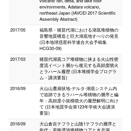
volcanic fan, delta, and lake floor
environments, Adatara volcano,
northeast Japan (IAVCEI 2017 Scientific
Assembly Abstract)
2017/05
福島県・猪苗代湖における湖底堆積物の
音響地質構造と巨大湖底地すべりの発見
(日本地球惑星科学連合大会予稿集
HCG30-09)
2017/03
猪苗代湖底コア堆積物に挟まる火山性密
度流イベント層から復元する高頻度噴火
とラハール履歴 (日本堆積学会プログラ
ム・講演要旨)
2016/09
火山山麓扇状地-デルタ-湖底システム内
で追跡できるラハール堆積物の層序と編
年：高頻度小規模噴火の履歴解明に向け
て (日本地質学会第123年学術大会講演
要旨)
2016/09
大山倉吉テフラと山陰1テフラの層序と
年代：若狭湾沖堆積物コアと水月湖