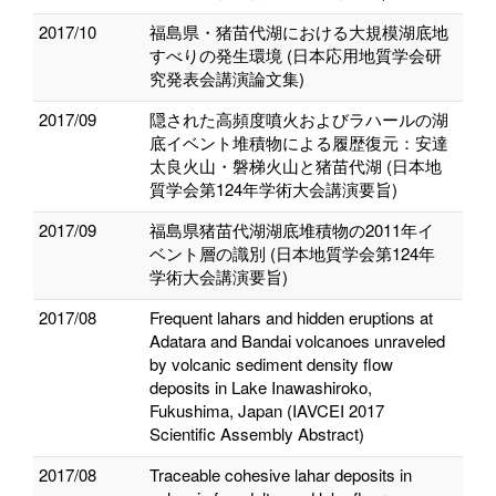
2017/10
福島県・猪苗代湖における大規模湖底地
すべりの発生環境 (日本応用地質学会研
究発表会講演論文集)
2017/09
隠された高頻度噴火およびラハールの湖
底イベント堆積物による履歴復元：安達
太良火山・磐梯火山と猪苗代湖 (日本地
質学会第124年学術大会講演要旨)
2017/09
福島県猪苗代湖湖底堆積物の2011年イ
ベント層の識別 (日本地質学会第124年
学術大会講演要旨)
2017/08
Frequent lahars and hidden eruptions at
Adatara and Bandai volcanoes unraveled
by volcanic sediment density flow
deposits in Lake Inawashiroko,
Fukushima, Japan (IAVCEI 2017
Scientific Assembly Abstract)
2017/08
Traceable cohesive lahar deposits in