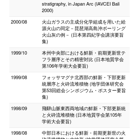
stratigraphy, in Japan Arc (IAVCEI Bali
2000)
2000/08
火山ガラスの主成分化学組成を用いた給
源火山の同定－琵琶湖高島沖ボーリング
火山灰の例－ (日本第四紀学会講演要旨
集)
1999/10
本州中央部における鮮新・前期更新世テ
フラ層序とその精密対比 (日本地質学会
第106年学術大会要旨)
1999/08
フォッサマグナ北西部の鮮新・下部更新
統層序と火砕流堆積物 (地学団体研究会
第53回総会シンポジウム・ポスター要旨
集)
1998/09
飛騨山脈東西両地域の鮮新・下部更新統
と火砕流堆積物 (日本地質学会第105年
学術大会要旨)
1998/08
中部日本における鮮新・前期更新世の火