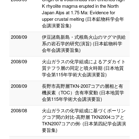
K rhyolite magma erupted in the North
Japan Alps at 1.75 Ma: Evidence for
upper crustal melting (日本鉱物科学会年
会講演要旨集)
2008/09
伊豆諸島新島・式根島火山のマグマ供給
系の岩石学的研究(演旨) (日本鉱物科学
会年会講演要旨集)
2008/09
火山ガラスの化学組成によるアダカイト
質テフラ層の同定と噴火時期 (日本地質
学会第115年学術大会講演要旨)
2008/09
長野市高野層TKN-2007コアの層相と有
機炭素（TOC）含有率変動 (日本地質学
会第115年学術大会講演要旨)
2008/08
火山ガラスの化学組成に基づくボーリン
グコア間の対比-高野層 TKN2004コアと
TKN2007コアの例- (日本第四紀学会講演
要旨集)