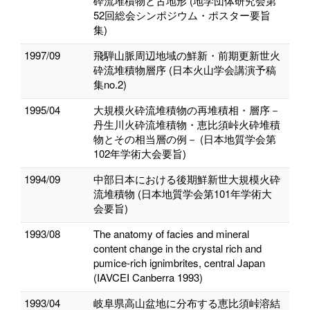
砕流堆積物と古地形 (地学団体研究会第
52回総会シンポジウム・ポスター要旨
集)
1997/09
飛騨山脈周辺地域の鮮新・前期更新世火
砕流堆積物層序 (日本火山学会講演予稿
集no.2)
1995/04
大規模火砕流堆積物の再堆積相・層序－
丹生川火砕流堆積物・恵比須峠火砕堆積
物とその相当層の例－ (日本地質学会第
102年学術大会要旨)
1994/09
中部日本における後期鮮新世大規模火砕
流堆積物 (日本地質学会第101年学術大
会要旨)
1993/08
The anatomy of facies and mineral
content change in the crystal rich and
pumice-rich ignimbrites, central Japan
(IAVCEI Canberra 1993)
1993/04
岐阜県高山盆地に分布する恵比須峠溶結