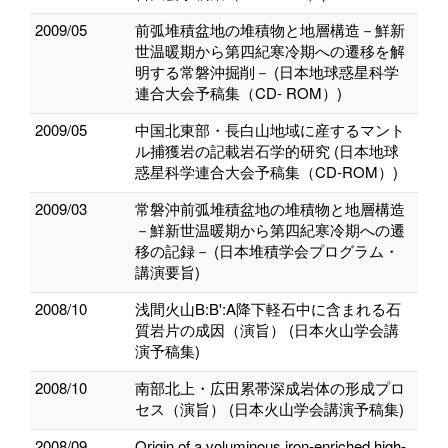
2009/05
前弧堆積盆地の堆積物と地層構造－鮮新
世温暖期から第四紀寒冷期への遷移を解
明する常磐沖掘削－ (日本地球惑星科学
連合大会予稿集（CD- ROM）)
2009/05
中国北東部・長白山地域に産するマント
ル捕獲岩の記載岩石学的研究 (日本地球
惑星科学連合大会予稿集（CD-ROM）)
2009/03
常磐沖前弧堆積盆地の堆積物と地層構造
－鮮新世温暖期から第四紀寒冷期への遷
移の記録－ (日本堆積学会プログラム・
講演要旨)
2008/10
浅間火山B:B':A降下軽石中に含まれる石
質岩片の成因（演旨） (日本火山学会講
演予稿集)
2008/10
南部北上・広田累帯深成岩体の形成プロ
セス（演旨） (日本火山学会講演予稿集)
2008/09
Origin of a voluminous iron-enriched high-