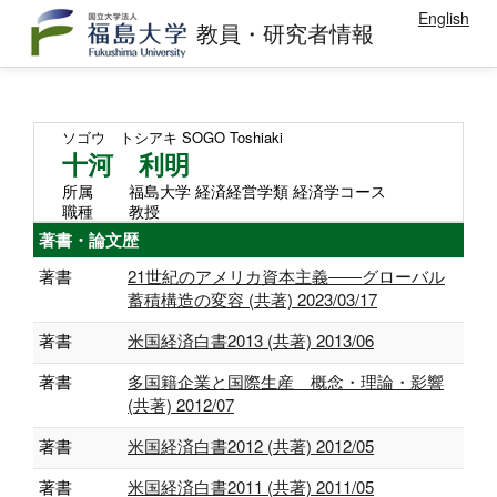
English
教員・研究者情報
ソゴウ トシアキ
SOGO Toshiaki
十河 利明
所属
福島大学 経済経営学類 経済学コース
職種
教授
著書・論文歴
著書
21世紀のアメリカ資本主義――グローバル
蓄積構造の変容 (共著) 2023/03/17
著書
米国経済白書2013 (共著) 2013/06
著書
多国籍企業と国際生産 概念・理論・影響
(共著) 2012/07
著書
米国経済白書2012 (共著) 2012/05
著書
米国経済白書2011 (共著) 2011/05