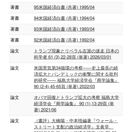
著書
95米国経済白書 (共著) 1995/04
著書
94米国経済白書 (共著) 1994/04
著書
93米国経済白書 (共著) 1993/04
著書
92米国経済白書 (共著) 1992/04
論文
トランプ現象とリベラル左派の迷走 日本の
科学者 61 (3),22-28頁 (単著) 2026/03/01
論文
米国景気第34循環の考察――史上最長の経
済拡大とパンデミックの衝撃に関する批判
的研究―― 福島大学経済学会『商学論集』
90 (2-4),45-65頁 (単著) 2022/03
論文
オバマ回復とトランプ拡大の考察 福島大学
経済学会『商学論集』 90 (1),13-29頁 (単
著) 2021/06
論文
（書評）大橋陽・中本悟編著『ウォール・
ストリート支配の政治経済学』文眞堂、