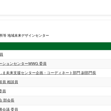
所等 地域未来デザインセンター
員
ーションセンターWWG 委員
しま未来支援センター企画・コーディネート部門 副部門長
談員 相談員
委員
会 部会長
構会議 委員