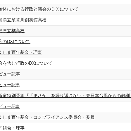
治体における行政と議会のＤＸにつ いて
島県立須賀川創英館高校
島県立橘高校
会のDXについて
くしま百年基金・理事
会を含む行政のDXについて
ビュー記事
ビュー記事
報道特別番組『「まさか」を繰り返さない～東日本台風からの教訓
ビュー記事
くしま百年基金・コンプライアンス委員会・委員
同組合・理事