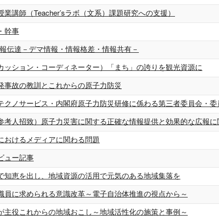
業講師（Teacher’sラボ（文系）課題研究への支援）
・幹事
情報伝達－デマ情報・情報格差・情報共有－
カッション・コーディネーター）「まち」の誇りを観光資源に
発事故の教訓とこれからの原子力防災
テクノサービス・内閣府原子力防災研修に係わる第三者委員会・委
参考人招致）原子力災害に関する正確な情報提供と効果的な広報に
におけるメディアに関わる問題
ビュー記事
で知恵を出し、地域資源の活用で元気のある地域集落を
職員に求められる意識改革～電子自治体推進の視点から～
が主役これからの地域おこし～地域活性化の施策と事例～