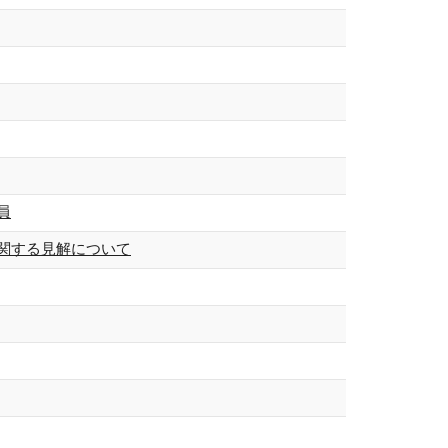
員
関する見解について