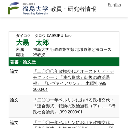
English
教員・研究者情報
ダイコク タロウ
DAIKOKU Taro
大黒 太郎
所属
福島大学 行政政策学類 地域政策と法コース
職種
准教授
著書・論文歴
論文
「二〇〇〇年政権交代とオーストリア・デ
モクラシー：「連合形式」転換の政治過
程」 『レヴァイアサン』、木鐸社,999
2003/01
論文
「二〇〇一年ベルリンにおける政権交代：
「連合形式」転換の政治過程（下）」 『行
政社会論集』,999 2003/01
論文
「二〇〇一年ベルリンにおける政権交代：