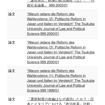
「連合形式」転換の政治過程（上）」 『行
政社会論集』,999 2003/01
論文
“Warum gelang die Reform des
Wahlsystems (2): Politische Reform in
Japan und Italien im Vergleich“ The Tsukuba
University Journal of Law and Political
Science,999 2000/01
論文
“Warum gelang die Reform des
Wahlsystems (3): Politische Reform in
Japan und Italien im Vergleich” The Tsukuba
University Journal of Law and Political
Science,999 2000/01
論文
“Warum gelang die Reform des
Wahlsystems (1): Politische Reform in
Japan und Italien im Vergleich“ The Tsukuba
University Journal of Law and Political
Science,999 1999/01
論文
「選挙制度の改編はなぜ成功したか？：日
本とイタリアにおける『政治改革』比較」