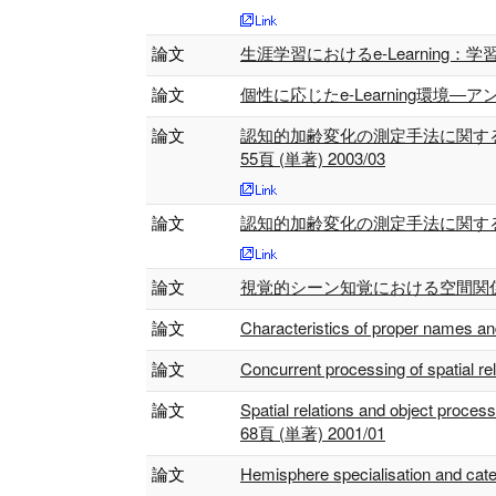
論文
生涯学習におけるe-Learning：学
論文
個性に応じたe-Learning環境―
論文
認知的加齢変化の測定手法に関する
55頁 (単著) 2003/03
論文
認知的加齢変化の測定手法に関する一考
論文
視覚的シーン知覚における空間関係表象
論文
Characteristics of proper names 
論文
Concurrent processing of spatial r
論文
Spatial relations and object process
68頁 (単著) 2001/01
論文
Hemisphere specialisation and cate