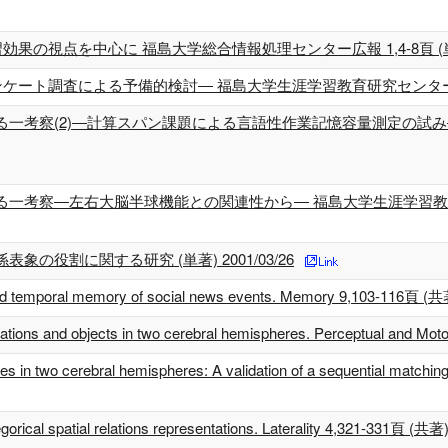
習効果の視点を中心に 福島大学総合情報処理センター広報 1,4-8頁 (単著)
アンケート調査による予備的検討― 福島大学生涯学習教育研究センター年報 8,2
一考察(2)―計算スパン課題による言語性作業記憶容量測定の試み― 
察―左右大脳半球機能との関連性から― 福島大学生涯学習教育研究センター
の役割に関する研究 (単著) 2001/03/26
and temporal memory of social news events. Memory 9,103-116頁 (共
elations and objects in two cerebral hemispheres. Perceptual and M
es in two cerebral hemispheres: A validation of a sequential matching p
gorical spatial relations representations. Laterality 4,321-331頁 (共著