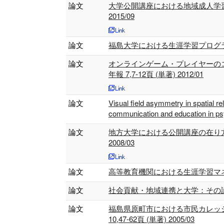
論文
大学公開講座における地域成人学習者
2015/09
論文
福島大学における生涯学習プログラムの充実
論文
オンラインゲーム・プレイヤーの
年報 7,7-12頁 (単著) 2012/01
論文
Visual field asymmetry in spatial r
communication and education in p
論文
地方大学における公開講座の在り方：
2008/03
論文
高等教育機関における生涯学習マネジメ
論文
社会貢献・地域連携と大学：その論点整理
論文
福島県原町市における市民カレッ
10,47-62頁 (単著) 2005/03