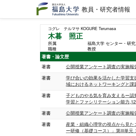
教員・研究者情報
コグレ テルマサ
KOGURE Terumasa
木暮 照正
所属
福島大学 センター・研究
職種
教授
著書・論文歴
著書
公開授業アンケート調査の実施報告 福島
著書
学び合いの効果を活かした学習支援
域におけるネットワーキングと課題解決型学
著書
子どものやる気を育み支えるー認
学習とファシリテーション能力,123-132
著書
公開授業アンケート調査の実施報告 福島
著書
産業・組織心理学の視点から見た
ー研修（基礎コース）」第Ⅲ単元 コミュ