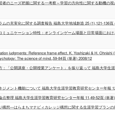
のニーズ把握に関する一考察～学習の方向性に関する動機の視点から～ 福島
化に関する調査報告 福島大学地域創造 25 (1),121-136頁 (単著
コミュニケーション特性：オンラインゲーム場面と日常場面におけ
elation judgments: Reference frame effect. K. Yoshizaki & H. Ohnishi 
sychology: The science of mind.,59-84頁 (単著) 2008/12
「公開講座・公開授業アンケート」を振り返って 福島大学生涯学習教育
ント機能について 福島大学生涯学習教育研究センター年報 12,35-40
 福島大学生涯学習教育研究センター年報 11,49-52頁 (単著) 20
ジ構想―はらまちマナビィカレッジ構想に関する生涯学習プランの