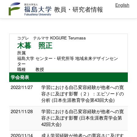
English
教員・研究者情報
コグレ テルマサ
KOGURE Terumasa
木暮 照正
所属
福島大学 センター・研究所等 地域未来デザインセン
ター
職種
教授
学会発表
2022/11/27
学習における自己変容経験が他者への寛
容さに及ぼす影響（２）：エピソードの
分析 (日本生涯教育学会第43回大会)
2021/11/28
学習における自己変容経験が他者への寛
容さに及ぼす影響 (日本生涯教育学会第
42回大会)
2020/11/14
成人学習経験が他者への寛容さに及ぼす