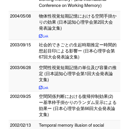
Conference on Working Memory)
2004/05/08
物体性視覚短期記憶における空間手掛か
りの効果 (日本認知心理学会第2回大会
発表論文集)
2003/09/15
社会的できごとの生起時期推定ー時間的
想起目印による影響ー (日本心理学会第
67回大会発表論文集)
2003/06/28
空間性視覚短期記憶の単位及び容量の推
定 (日本認知心理学会第1回大会発表論
文集)
2002/09/25
空間関係判断における復帰抑制効果(2)
ー基準枠手掛かりのランダム呈示による
効果ー (日本心理学会第66回大会発表論
文集)
2002/02/13
Temporal memory illusion of social