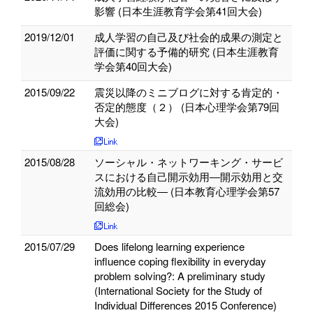
影響 (日本生涯教育学会第41回大会)
2019/12/01
成人学習の自己及び社会的成果の測定と
評価に関する予備的研究 (日本生涯教育
学会第40回大会)
2015/09/22
震災以降のミニブログに対する肯定的・
否定的態度（２） (日本心理学会第79回
大会)
2015/08/28
ソーシャル・ネットワーキング・サービ
スにおける自己開示効用―開示効用と交
流効用の比較― (日本教育心理学会第57
回総会)
2015/07/29
Does lifelong learning experience
influence coping flexibility in everyday
problem solving?: A preliminary study
(International Society for the Study of
Individual Differences 2015 Conference)