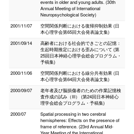
events in older and young adults. (30th
Annual Meeting of International
Neuropsychological Society)
2001/11/07
空間関係判断における復帰抑制効果 (日
本心理学会第65回大会発表論文集)
2001/09/14
高齢者における社会的できごとの記憶：
生起時期推定における歪みについて (第
25回日本神経心理学会総会プログラム・
予稿集)
2000/11/06
空間関係判断における線分共有効果 (日
本心理学会第64回大会発表論文集)
2000/09/07
老年者及び脳損傷者のための作業記憶検
査作成の試み（Ⅲ） (第24回日本神経心
理学会総会プログラム・予稿集)
2000/07
Spatial processing in two cerebral
hemispheres: Effects on the presence of
frame of reference. (23rd Annual Mid-
Year Meeting of the International