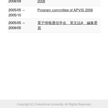
2008/09
2008
2005/05 ～
Program committee of APVIS 2006
2005/10
2005/05 ～
電子情報通信学会 英文誌A 編集委
2009/05
員
Copyright (C) Fukushima University. All Rights Reserved.