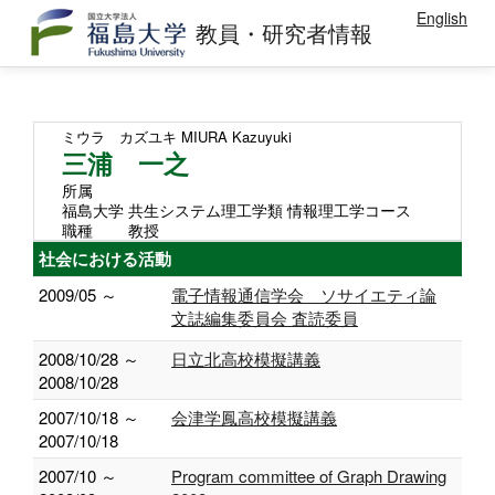
English
教員・研究者情報
ミウラ カズユキ
MIURA Kazuyuki
三浦 一之
所属
福島大学 共生システム理工学類 情報理工学コース
職種
教授
社会における活動
2009/05 ～
電子情報通信学会 ソサイエティ論
文誌編集委員会 査読委員
2008/10/28 ～
日立北高校模擬講義
2008/10/28
2007/10/18 ～
会津学鳳高校模擬講義
2007/10/18
2007/10 ～
Program committee of Graph Drawing