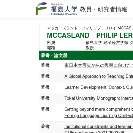
教員・研究者情報
マッカーズランド フィリップ リロイ
MCCASLA
MCCASLAND PHILIP LE
所属
福島大学 経済経営学類 
職種
教授
著書・論文歴
著書
東日本大震災からの復興に向けたグローバ
著書
A Global Approach to Teaching Ent
著書
Learner Development: Context, Cur
著書
Tokai University Monograph: Interc
著書
Getting beyond mere comprehension:
Foreign Language Learning Contex
著書
Institutional constraints and learn
CUE conference 2001 2002/06