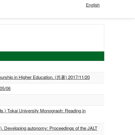
English
eurship in Higher Education. (共著) 2017/11/20
005/06
ds.) Tokai University Monograph: Reading in
s.). Developing autonomy: Proceedings of the JALT