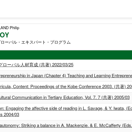
ND Philip
ROY
グローバル・エキスパート・プログラム
ル人材育成 (共著) 2022/03/25
repreneurship in Japan (Chapter 4) Teaching and Learning Entrepren
ricula, Content: Proceedings of the Kobe Conference 2003. (共著) 2
ultural Communication in Tertiary Education, Vol. 7. 7 (共著) 2005/03
 Engaging the affective side of reading in L. Savage, & Y. Iwata, (E
ts 2004/03
er autonomy: Striking a balance in A. Mackenzie. & E. McCafferty (Ed