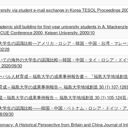
versity via student e-mail exchange in Korea TESOL Proceedings 2000:
mic skill building for first-year university students in A. Mackenzie
T CUE Conference 2000, Keisen University. 2000/10
大学生の認識比較―アメリカ・ロシア・韓国・中国・台湾・マレー
02/28
いての海外の大学生の認識比較―韓国・中国・タイ・ロシア・ドイ
020/09/30
人材育成～福島大学の成果事例報告書～ 『福島大学地域創造』 32 (1),
大学の成果事例報告～ 福島大学地域創造 30 (1),107-128頁 (共著
学の成果事例報告～ 福島大学地域創造 30 (1),105-124頁 (共著)
大学生の認識比較――韓国・中国・ベトナム・ロシア・ドイツ・ア
/09/30
macy: A Historical Perspective from Britain and China Journal of