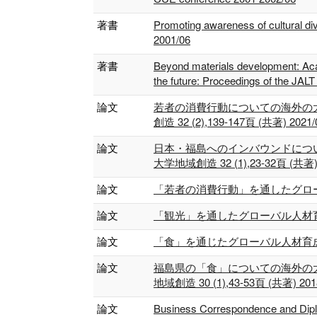
著書
Promoting awareness of cultural di
2001/06
著書
Beyond materials development: Acade
the future: Proceedings of the JAL
論文
若者の消費行動についての海外の
創造 32 (2),139-147頁 (共著) 2021/
論文
日本・福島へのインバウンドにつ
大学地域創造 32 (1),23-32頁 (共著) 2
論文
「若者の消費行動」を通したグローバル
論文
「観光」を通したグローバル人材育成～福島
論文
「食」を通じたグローバル人材育成～福島大
論文
福島県の「食」についての海外の
地域創造 30 (1),43-53頁 (共著) 2018
論文
Business Correspondence and Diplo