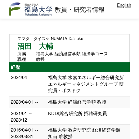
English
教員・研究者情報
ヌマタ ダイスケ
NUMATA Daisuke
沼田 大輔
所属
福島大学 経済経営学類 経済学コース
職種
教授
経歴
2024/04
福島大学 水素エネルギー総合研究所
エネルギーマネジメントグループ 研
究員・ポスドク
2023/04/01 ～
福島大学 経済経営学類 教授
2021/01 ～
KDDI総合研究所 招聘研究員
2023/12
2016/04/01 ～
福島大学 教育研究院 経済経営学類
2023/03/31
担当 准教授