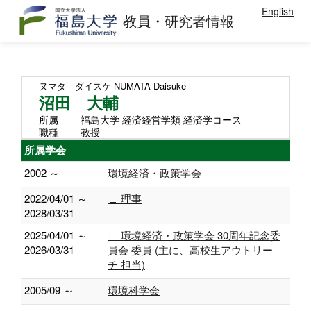
English
教員・研究者情報
ヌマタ ダイスケ
NUMATA Daisuke
沼田 大輔
所属
福島大学 経済経営学類 経済学コース
職種
教授
所属学会
2002 ～
環境経済・政策学会
2022/04/01 ～
∟ 理事
2028/03/31
2025/04/01 ～
∟ 環境経済・政策学会 30周年記念委
2026/03/31
員会 委員 (主に、高校生アウトリー
チ 担当)
2005/09 ～
環境科学会