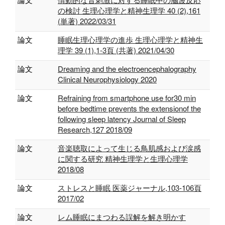
の検討 生理心理学と精神生理学 40 (2),161
(単著) 2022/03/31
論文
睡眠生理心理学の進歩 生理心理学と精神生
理学 39 (1),1-3頁 (共著) 2021/04/30
論文
Dreaming and the electroencephalography
Clinical Neurophysiology 2020
論文
Refraining from smartphone use for30 min
before bedtime prevents the extensionof the
following sleep latency Journal of Sleep
Research,127 2018/09
論文
音楽聴取によって生じる鳥肌感および涙感
に関する研究 精神生理学と生理心理学
2018/08
論文
ストレスと睡眠 医薬ジャーナル,103-106頁
2017/02
論文
レム睡眠にまつわる誤解を解き明かす