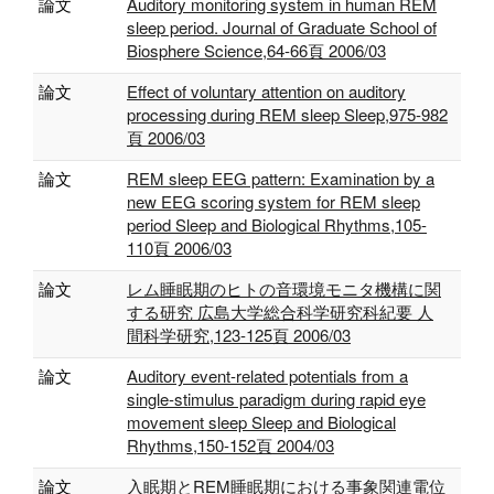
論文
Auditory monitoring system in human REM
sleep period. Journal of Graduate School of
Biosphere Science,64-66頁 2006/03
論文
Effect of voluntary attention on auditory
processing during REM sleep Sleep,975-982
頁 2006/03
論文
REM sleep EEG pattern: Examination by a
new EEG scoring system for REM sleep
period Sleep and Biological Rhythms,105-
110頁 2006/03
論文
レム睡眠期のヒトの音環境モニタ機構に関
する研究 広島大学総合科学研究科紀要 人
間科学研究,123-125頁 2006/03
論文
Auditory event-related potentials from a
single-stimulus paradigm during rapid eye
movement sleep Sleep and Biological
Rhythms,150-152頁 2004/03
論文
入眠期とREM睡眠期における事象関連電位