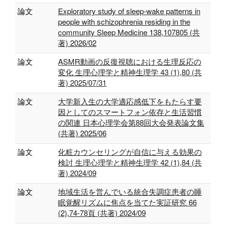
論文
Exploratory study of sleep-wake patterns in
people with schizophrenia residing in the
community Sleep Medicine 138,107805 (共
著) 2026/02
論文
ASMR動画の反復視聴における生理反応の
変化 生理心理学と精神生理学 43 (1),80 (共
著) 2025/07/31
論文
大学新入生の大学適応感低下をもたらす要
因としてのスマートフォン依存と生活習慣
の関連 日本心理学会第88回大会発表論文集
(共著) 2025/06
論文
化粧カウンセリングが自信に与える効果の
検討 生理心理学と精神生理学 42 (1),84 (共
著) 2024/09
論文
地域生活を営んでいる統合失調症患者の睡
眠覚醒リズムに焦点を当てた実証研究 66
(2),74-78頁 (共著) 2024/09