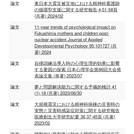
論文
東日本大震災被災地における精神科看護師
の循環型支援に関する研究報告 4,51-58頁
(共著) 2024/02
論文
11-year trends of psychological impact on
Fukushima mothers and children post-
nuclear accident Journal of Applied
Developmental Psychology 95,101727 (共
著) 2024
論文
自律訓練法導入時の心理生理的効果に影響
する要因の探索 日本心理学会第86回大会発
表論文集 (単著) 2023/07
論文
夢と問題解決能力に関する予備的検討 41
(1),18 (共著) 2023/06/30
論文
大規模震災における精神科病棟の災害時の
実態と災害時感染症対策に関する研究報告
医療創生大学研究紀要 36,37-45頁 (共著)
2023/02
論文
情動的な音刺激に対する睡眠中の脳波反応