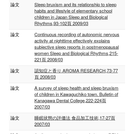
論文
Sleep bruxism and its relationship to sleep
habits and lifestyle of elementary school
children in Japan Sleep and Biological
Rhythms,93-102頁 2009/03
論文
Continuous recording of autonomic nervous
activity at nighttime effectively explains
subjective sleep reports in postmenopausal
women Sleep and Biological Rhythms,215-
221頁 2008/03
論文
認知症と香り AROMA RESEARCH,73-77
頁 2008/03
論文
A survey of sleep health and sleep bruxism
of children in Kawaguchiko town. Bulletin of
Kanagawa Dental College,222-224頁
2007/03
論文
睡眠状態の評価法 食品加工技術,17-27頁
2007/03