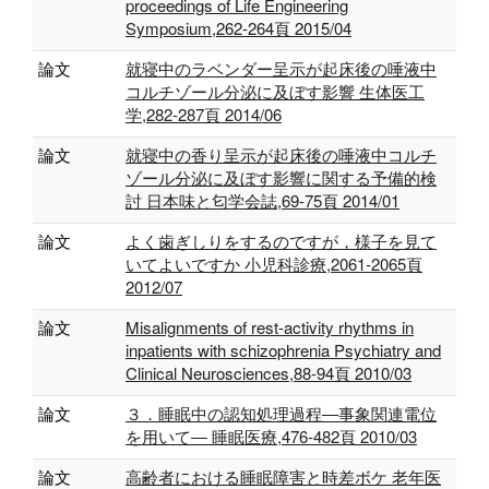
proceedings of Life Engineering
Symposium,262-264頁 2015/04
論文
就寝中のラベンダー呈示が起床後の唾液中
コルチゾール分泌に及ぼす影響 生体医工
学,282-287頁 2014/06
論文
就寝中の香り呈示が起床後の唾液中コルチ
ゾール分泌に及ぼす影響に関する予備的検
討 日本味と匂学会誌,69-75頁 2014/01
論文
よく歯ぎしりをするのですが，様子を見て
いてよいですか 小児科診療,2061-2065頁
2012/07
論文
Misalignments of rest-activity rhythms in
inpatients with schizophrenia Psychiatry and
Clinical Neurosciences,88-94頁 2010/03
論文
３．睡眠中の認知処理過程―事象関連電位
を用いて― 睡眠医療,476-482頁 2010/03
論文
高齢者における睡眠障害と時差ボケ 老年医