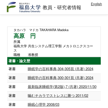
English
教員・研究者情報
タカハラ マドカ
TAKAHARA Madoka
高原 円
所属
福島大学 共生システム理工学類 メカトロニクスコー
ス
職種
准教授
著書・論文歴
著書
睡眠学の百科事典,304-305頁 (共著) 2024
著書
睡眠学の百科事典,300-301頁 (共著) 2024
著書
最新臨床睡眠学(第2版),7 (共著) 2020/11/30
著書
噛むチカラでストレスに勝つ 2011/02
著書
睡眠心理学 2008/03