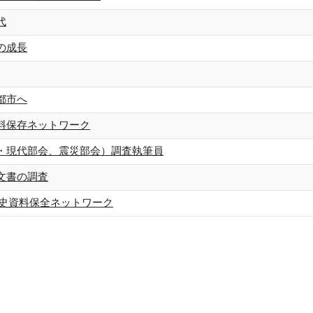
代
の成長
都市へ
料保存ネットワーク
・現代部会、震災部会）調査執筆員
文書の調査
歴史資料保全ネットワーク