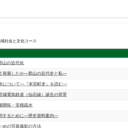
地域社会と文化コース
郡山の近代化
て発展したか―郡山の近代史と私―
洪水について―『本宮町史』を読む―
宮城電気鉄道（仙石線）誕生の背景
積開拓・安積疏水
明するために―歴史資料案内―
ための写真撮影の方法