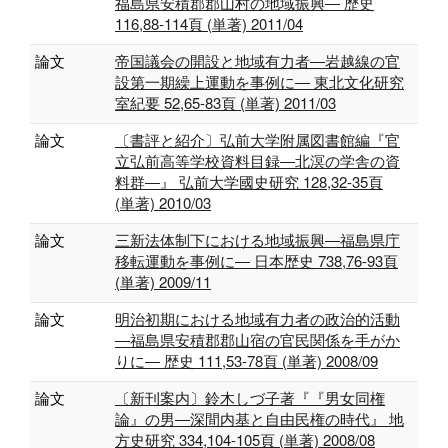
福島県安積郡郡山村の地域振興― 歴史
116,88-114頁 (単著) 2011/04
論文
帝国議会の開設と地域有力者―岩越線の官
設第一期繰上運動を事例に― 東北文化研究
室紀要 52,65-83頁 (単著) 2011/03
論文
〔書評と紹介〕弘前大学附属図書館編『官
立弘前高等学校資料目録―北溟の学舎の資
料群―』 弘前大学國史研究 128,32-35頁
(単著) 2010/03
論文
三新法体制下における地域振興―福島県庁
移転運動を事例に― 日本歴史 738,76-93頁
(単著) 2009/11
論文
明治初期における地域有力者の政治的活動
―福島県安積郡郡山宿の官民関係を手がか
りに― 歴史 111,53-78頁 (単著) 2008/09
論文
〔新刊案内〕鈴木しづ子著『『男女同権
論』の男―深間内基と自由民権の時代』 地
方史研究 334,104-105頁 (単著) 2008/08