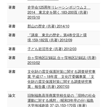
著書
史学会125周年リレーシンポジウム２
2014 東北史を開く,183-200頁 (共著)
2015/10
著書
郡山の歴史 (共著) 2014/10
著書
『講座 東北の歴史』第4巻交流と環
境,159-182頁 (共著) 2012/09
著書
子ども岩沼市史 (共著) 2012/03
著書
台ヶ窪地区記録誌 台ヶ窪地区記録誌 (共著)
2010/02
著書
文化財の震災保護対策に関する調査研究事
業 平成17～18年度 文化庁委嘱事業 「文
化財の震災保護対策に関する調査研究事
業」報告書 (共著) 2007/03
論文
旧制福島高等商業学校生徒の「現時の社会
運動に対する感想」(昭和3年卒の分) 福島
大学地域創造 37 (2),153-170頁 (単著)