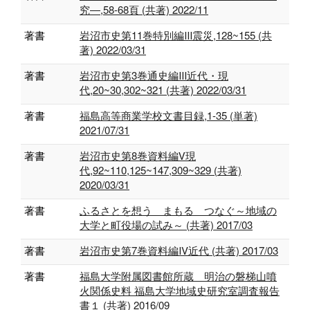
究―,58-68頁 (共著) 2022/11
著書
岩沼市史第11巻特別編Ⅲ震災,128~155 (共
著) 2022/03/31
著書
岩沼市史第3巻通史編Ⅲ近代・現
代,20~30,302~321 (共著) 2022/03/31
著書
福島高等商業学校文書目録,1-35 (単著)
2021/07/31
著書
岩沼市史第8巻資料編Ⅴ現
代,92~110,125~147,309~329 (共著)
2020/03/31
著書
ふるさとを想う まもる つなぐ～地域の
大学と町役場の試み～ (共著) 2017/03
著書
岩沼市史第7巻資料編Ⅳ近代 (共著) 2017/03
著書
福島大学附属図書館所蔵 明治の磐梯山噴
火関係史料 福島大学地域史研究室調査報告
書１ (共著) 2016/09