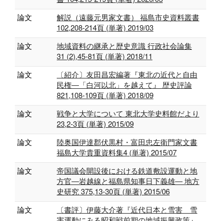
論文
解説（遠藤元男家文書） 福島市史資料叢書
102,208-214頁 (単著) 2019/03
論文
地域資料の継承と歴史意識 行政社会論集
31 (2),45-81頁 (単著) 2018/11
論文
〔紹介〕友田昌宏編著『東北の近代と自由
民権―「白河以北」を越えて』 歴史評論
821,108-109頁 (単著) 2018/09
論文
戦争と大学について 東北大学史料館だより
23,2-3頁 (単著) 2015/09
論文
陸奥国伊達郡伏黒村・富田忠左衛門家文書
福島大学貴重資料集4 (単著) 2015/07
論文
帝国議会開設後における鉄道敷設運動と地
方官―岩越線と福島県知事日下義雄― 地方
史研究 375,13-30頁 (単著) 2015/06
論文
〔書評〕伊藤大介著『近代日本と雪害 雪
害運動にみる昭和戦前期の地域振興政策』