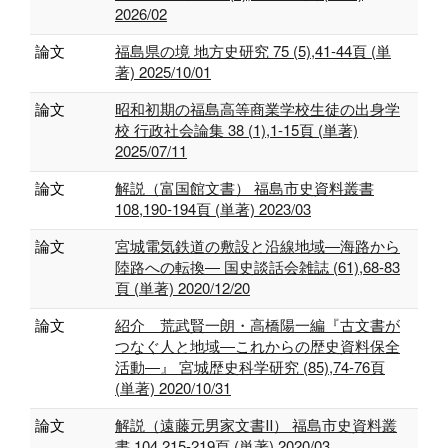
2026/02
論文
福島県の境 地方史研究 75 (5),41-44頁 (単
著) 2025/10/01
論文
昭和初期の福島高等商業学校生徒の出身学
校 行政社会論集 38 (1),1-15頁 (単著)
2025/07/11
論文
解説（富国館文書） 福島市史資料叢書
108,190-194頁 (単著) 2023/03
論文
宮城電気鉄道の敷設と沿線地域―海路から
陸路への転換― 国史談話会雑誌 (61),68-83
頁 (単著) 2020/12/20
論文
紹介 荒武賢一朗・高橋陽一編『古文書が
つなぐ人と地域―これからの歴史資料保全
活動―』 宮城歴史科学研究 (85),74-76頁
(単著) 2020/10/31
論文
解説（遠藤元男家文書Ⅱ） 福島市史資料叢
書 104,215-219頁 (単著) 2020/03