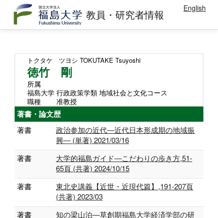
English
教員・研究者情報
トクタケ ツヨシ
TOKUTAKE Tsuyoshi
徳竹 剛
所属
福島大学 行政政策学類 地域社会と文化コース
職種
准教授
著書・論文歴
著書
政治参加の近代―近代日本形成期の地域振
興― (単著) 2021/03/16
著書
大学的福島ガイド―こだわりの歩き方,51-
65頁 (共著) 2024/10/15
著書
東北史講義【近世・近現代篇】,191-207頁
(共著) 2023/03
著書
知の梁山泊―草創期福島大学経済学部の研