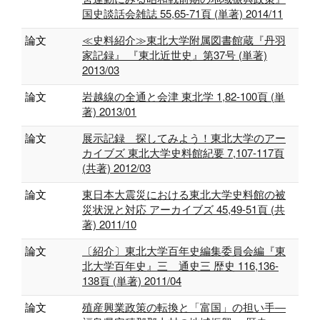
国史談話会雑誌 55,65-71頁 (単著) 2014/11
論文
≪史料紹介≫東北大学附属図書館蔵『丹羽
家記録』 『東北近世史』第37号 (単著)
2013/03
論文
岩越線の全通と会津 東北学 1,82-100頁 (単
著) 2013/01
論文
展示記録 探してみよう！東北大学のアー
カイブズ 東北大学史料館紀要 7,107-117頁
(共著) 2012/03
論文
東日本大震災における東北大学史料館の被
災状況と対応 アーカイブズ 45,49-51頁 (共
著) 2011/10
論文
〔紹介〕東北大学百年史編集委員会編『東
北大学百年史』三 通史三 歴史 116,136-
138頁 (単著) 2011/04
論文
殖産興業政策の転換と「富国」の担い手―