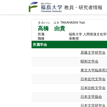
教員・研究者情報
タカハシ ユキ
TAKAHASHI Yuki
高橋 由貴
所属
福島大学 人間発達文化学
職種
准教授
所属学会
原爆文学研究会
昭和文学会
東北大学臨床死
日本近代文学会
日本比較文学会
日本文学協会
日本文芸研究会