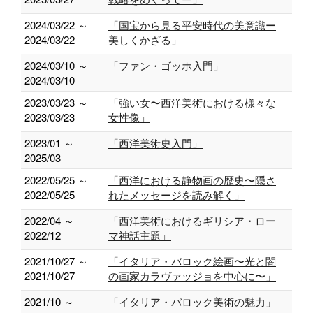
2024/03/22 ～
「国宝から見る平安時代の美意識ー
2024/03/22
美しくかざる」
2024/03/10 ～
「ファン・ゴッホ入門」
2024/03/10
2023/03/23 ～
「強い女〜西洋美術における様々な
2023/03/23
女性像」
2023/01 ～
「西洋美術史入門」
2025/03
2022/05/25 ～
「西洋における静物画の歴史〜隠さ
2022/05/25
れたメッセージを読み解く」
2022/04 ～
「西洋美術におけるギリシア・ロー
2022/12
マ神話主題」
2021/10/27 ～
「イタリア・バロック絵画〜光と闇
2021/10/27
の画家カラヴァッジョを中心に〜」
2021/10 ～
「イタリア・バロック美術の魅力」