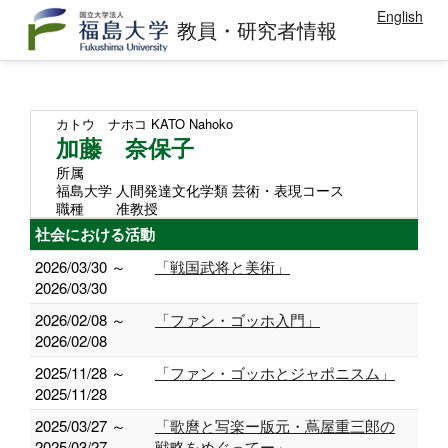
English
教員・研究者情報
カトウ ナホコ
KATO Nahoko
加藤 奈保子
所属
福島大学 人間発達文化学類 芸術・表現コース
職種
准教授
社会における活動
2026/03/30 ～
「戦国武将と美術」
2026/03/30
2026/02/08 ～
「ファン・ゴッホ入門」
2026/02/08
2025/11/28 ～
「ファン・ゴッホとジャポニスム」
2025/11/28
2025/03/27 ～
「歌麿と写楽ー版元・蔦屋重三郎の
2025/03/27
戦略をめぐってー」