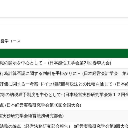
経営学コース
の開示を中心として－ (日本感性工学会第21回春季大会)
行為計算否認に関する判例を手掛かりに－ (日本経営会計学会 第2
価に関する一考察-ドイツ相続贈与税法との比較を通じて- (日本経
等の納税猶予制度を中心として- (日本経営実務研究学会第１２回全
 (日本経営実務研究学会第10回全国大会)
営実務研究学会経営法務研究部会)
法務の論点（経営法務研究部会報告） (経営実務研究学会第8回大会