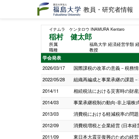
教員・研究者情報
イナムラ ケンタロウ
INAMURA Kentaro
稲村 健太郎
所属
福島大学 経済経営学類 
職種
教授
学会発表
2026/03/17
国際課税の改革の意義－税務情報
2022/05/28
組織再編成と事業承継の課題－
2014/11
相続税法における災害時の財産評
2014/03
事業承継税制の動向-非上場株式
2013/03
消費税における軽減税率の問題点
2012/09
消費税増税と企業経営 (日本経
2011/09
東日本大震災復興のための経営